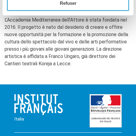
Refuser
Mediterranea dell’Attore
La Notte delle Idee
Operazioni artistiche
L’Accademia Mediterranea dell’Attore è stata fondata nel
PERCHÉ IMPARARE IL
2016. Il progetto è nato dal desiderio di creare e offrire
FRANCESE
nuove opportunità per la formazione e la promozione della
RECHERCHER
cultura dello spettacolo dal vivo e delle arti performative
presso i più giovani alle giovani generazioni. La direzione
artistica è affidata a Franco Ungaro, già direttore dei
Cantieri teatrali Koreja a Lecce.
Italia