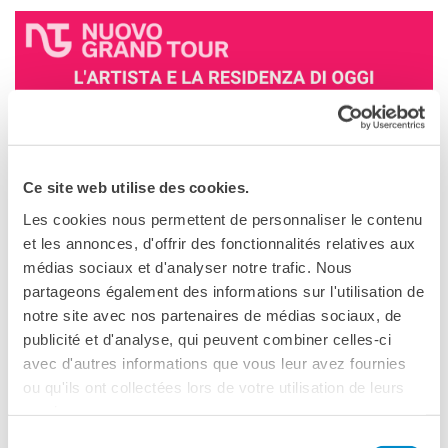
Operazioni artistiche
CINÉMA ET AUDIOVISUEL
Fuori Sala
La Francia al Cinema
Rendez-vous
Residenza XR
LIVRES
Ce site web utilise des cookies.
DÉBATS D'IDÉES
Les cookies nous permettent de personnaliser le contenu
et les annonces, d'offrir des fonctionnalités relatives aux
UNIVERSITÉ, RECHERCHE,
INNOVATION
médias sociaux et d'analyser notre trafic. Nous
Étudier en France
partageons également des informations sur l'utilisation de
Doubles diplômes
notre site avec nos partenaires de médias sociaux, de
Soutien à la recherche et
publicité et d'analyse, qui peuvent combiner celles-ci
l'innovation
avec d'autres informations que vous leur avez fournies
YEP - Young Entrepreneurs
ou qu'ils ont collectées lors de votre utilisation de leurs
Programme
services.
QUI SOMMES-NOUS ?
Sélection