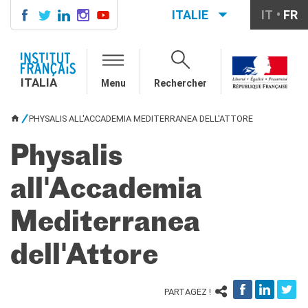
ITALIE
IT
FR
ITALIA
AGENDA
ITALIA
Menu
Rechercher
COURS DE FRANÇAIS
LE MONDE SCOLAIRE
PHYSALIS ALL'ACCADEMIA MEDITERRANEA DELL'ATTORE
VOUS ÊTES ICI
Contatti
Mobilità
Physalis
Francofonia
Studenti
all'Accademia
Formation professionnelle
France-Italie
Mediterranea
SPECTACLE VIVANT ET
ARTS VISUELS
dell'Attore
La festa della musica
Nouveau Grand Tour
PARTAGEZ !
Exaequa