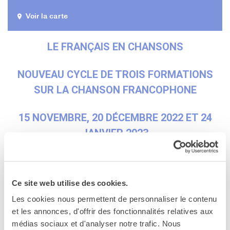
Contacts
Organigramme
Voir la carte
Emplois/stages
Marchés Publics
LE FRANÇAIS EN CHANSONS
NOS MÉCÈNES
NOUVEAU CYCLE DE TROIS FORMATIONS
Le operazioni
Come sostenere
SUR LA CHANSON FRANCOPHONE
I Vantaggi
I nostri luoghi
15 NOVEMBRE, 20 DÉCEMBRE 2022 ET 24
I contatti
JANVIER 2023
I nostri sostenitori
ARCHIVES
EN LIGNE
Café dell'innovazione
Dialoghi del Farnese
Ce site web utilise des cookies.
SUIVI D’UN CONCOURS
Farnèse à la page
Les cookies nous permettent de personnaliser le contenu
Festa della musica
et les annonces, d'offrir des fonctionnalités relatives aux
Incontro italo-francesi sul
médias sociaux et d'analyser notre trafic. Nous
mondo di domani