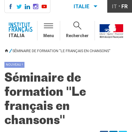
ITALIE
IT
FR
ITALIA
AGENDA
ITALIA
Menu
Rechercher
COURS DE FRANÇAIS
LE MONDE SCOLAIRE
SÉMINAIRE DE FORMATION "LE FRANÇAIS EN CHANSONS"
VOUS ÊTES ICI
Contatti
Mobilità
NOUVEAU !
Francofonia
Séminaire de
Studenti
Formation professionnelle
formation "Le
France-Italie
SPECTACLE VIVANT ET
français en
ARTS VISUELS
La festa della musica
chansons"
Nouveau Grand Tour
Exaequa