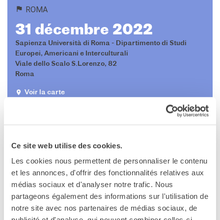
Operazioni artistiche
ROMA
CINÉMA ET AUDIOVISUEL
31 décembre 2022
Fuori Sala
Sapienza Università di Roma - Dipartimento di Studi
La Francia al Cinema
Europei, Americani e Interculturali
Rendez-vous
Viale dello Scalo S.Lorenzo, 82
Residenza XR
Roma
LIVRES
Voir la carte
DÉBATS D'IDÉES
UNIVERSITÉ, RECHERCHE,
INNOVATION
Étudier en France
Ce site web utilise des cookies.
Doubles diplômes
Les cookies nous permettent de personnaliser le contenu
Soutien à la recherche et
Please
accept marketing-cookies
to watch this video.
et les annonces, d'offrir des fonctionnalités relatives aux
l'innovation
médias sociaux et d'analyser notre trafic. Nous
YEP - Young Entrepreneurs
Programme
partageons également des informations sur l'utilisation de
notre site avec nos partenaires de médias sociaux, de
QUI SOMMES-NOUS ?
publicité et d'analyse, qui peuvent combiner celles-ci