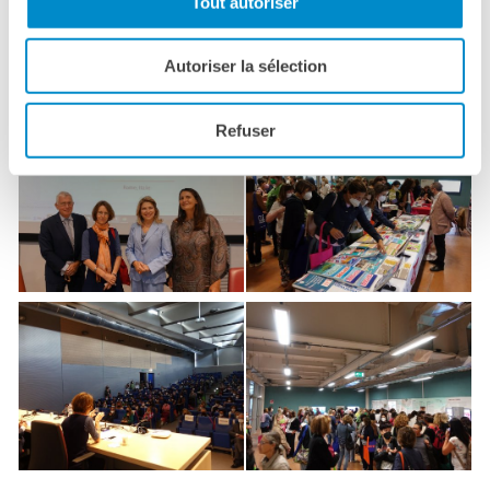
Tout autoriser
La Notte delle Idee
Operazioni artistiche
Autoriser la sélection
PERCHÉ IMPARARE IL
Photos Journées CLE Formation - IFI
FRANCESE
Refuser
RECHERCHER