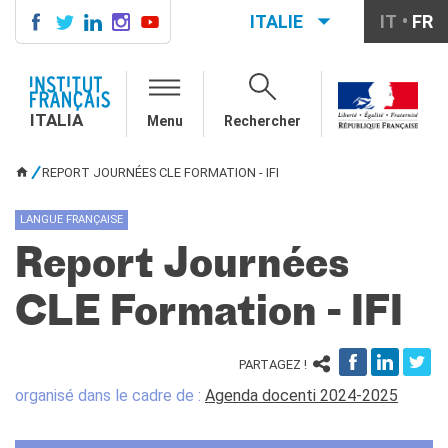
ITALIE
IT
FR
ITALIA
AGENDA
ITALIA
Menu
Rechercher
COURS DE FRANÇAIS
LE MONDE SCOLAIRE
REPORT JOURNÉES CLE FORMATION - IFI
VOUS ÊTES ICI
Contatti
Mobilità
LANGUE FRANÇAISE
Francofonia
Report Journées
Studenti
Formation professionnelle
CLE Formation - IFI
France-Italie
SPECTACLE VIVANT ET
ARTS VISUELS
PARTAGEZ !
La festa della musica
organisé dans le cadre de :
Agenda docenti 2024-2025
Nouveau Grand Tour
Exaequa