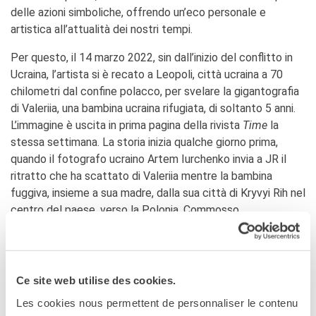
delle azioni simboliche, offrendo un’eco personale e
artistica all’attualità dei nostri tempi.
Per questo, il 14 marzo 2022, sin dall’inizio del conflitto in
Ucraina, l’artista si è recato a Leopoli, città ucraina a 70
chilometri dal confine polacco, per svelare la gigantografia
di Valeriia, una bambina ucraina rifugiata, di soltanto 5 anni.
L’immagine è uscita in prima pagina della rivista
Time
la
stessa settimana. La storia inizia qualche giorno prima,
quando il fotografo ucraino Artem Iurchenko invia a JR il
ritratto che ha scattato di Valeriia mentre la bambina
fuggiva, insieme a sua madre, dalla sua città di Kryvyi Rih nel
centro del paese, verso la Polonia. Commosso
dall’immagine di questa bambina sorridente, JR decide
immediatamente di stamparla in formate gigante – 45 x 15
metri -, e di avviarsi verso Leopoli dove ha srotolato la tela
stampata, insieme a un centinaio di persone, davanti al
Ce site web utilise des cookies.
Teatro dell’Opera di Leopoli.
Les cookies nous permettent de personnaliser le contenu