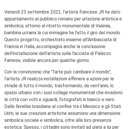
La Notte delle Idee
Venerdì 23 settembre 2022, l’artista francese JR ha dato
Operazioni artistiche
appuntamento al pubblico romano per un’azione artistica e
PERCHÉ IMPARARE IL
simbolica, attorno al ritratto monumentale di Valeriia,
FRANCESE
bambina ucraina la cui immagine ha fatto il giro del mondo.
RECHERCHER
Questo progetto, orchestrato insieme all’Ambasciata di
Francia in Italia, accompagna anche la conclusione
dell’installazione dell’artista sulla facciata di Palazzo
Farnese, visibile ancora per qualche giorno.
Con la convinzione che ‘’l’arte può cambiare il mondo’’,
l’artista JR realizza installazioni effimere e azioni per le
strade di tutto il mondo, trasformando, da vent’anni, lo
spazio urbano con i suoi collage monumentali che invadono
le città con volti e sguardi, fotografati in bianco e nero.
Dalle
favellas
brasiliane al confine tra il Messico e gli Stati
Uniti, le sue creazioni artistiche assumono una dimensione
simbolica sociale e simbolica, oltre alla loro presenza
estetica. Spesso, i cittadini sono invitati ad unirsi a lui per