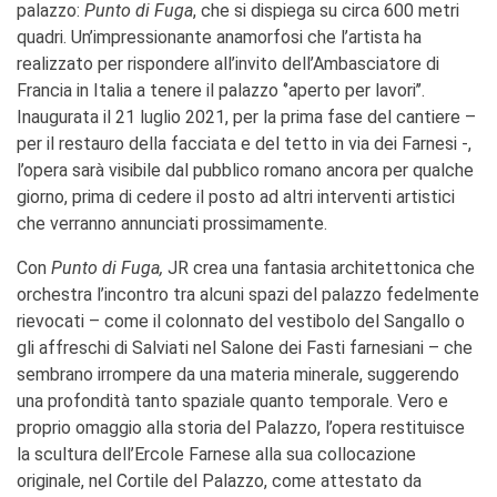
palazzo:
Punto di Fuga
, che si dispiega su circa 600 metri
quadri. Un’impressionante anamorfosi che l’artista ha
realizzato per rispondere all’invito dell’Ambasciatore di
Francia in Italia a tenere il palazzo ‘’aperto per lavori’’.
Inaugurata il 21 luglio 2021, per la prima fase del cantiere –
per il restauro della facciata e del tetto in via dei Farnesi -,
l’opera sarà visibile dal pubblico romano ancora per qualche
giorno, prima di cedere il posto ad altri interventi artistici
che verranno annunciati prossimamente.
Con
Punto di Fuga,
JR crea una fantasia architettonica che
orchestra l’incontro tra alcuni spazi del palazzo fedelmente
rievocati – come il colonnato del vestibolo del Sangallo o
gli affreschi di Salviati nel Salone dei Fasti farnesiani – che
sembrano irrompere da una materia minerale, suggerendo
una profondità tanto spaziale quanto temporale. Vero e
proprio omaggio alla storia del Palazzo, l’opera restituisce
la scultura dell’Ercole Farnese alla sua collocazione
originale, nel Cortile del Palazzo, come attestato da