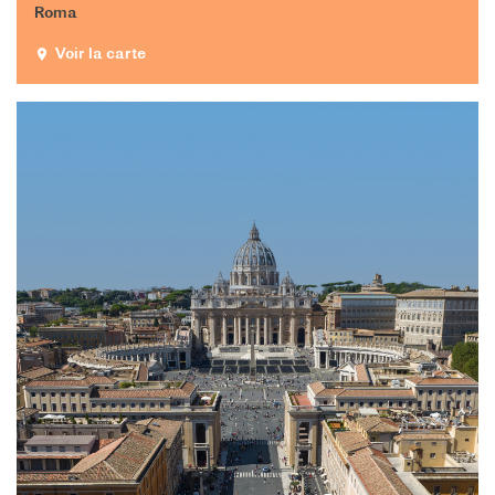
Operazioni artistiche
Roma
CINÉMA ET AUDIOVISUEL
Voir la carte
Fuori Sala
La Francia al Cinema
Rendez-vous
Residenza XR
LIVRES
DÉBATS D'IDÉES
UNIVERSITÉ, RECHERCHE,
INNOVATION
Étudier en France
Doubles diplômes
Soutien à la recherche et
l'innovation
YEP - Young Entrepreneurs
Programme
QUI SOMMES-NOUS ?