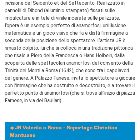
incisione del Seicento et del Settecento. Realizzato in
pannelli di Dibond (alluminio stampato) fissati sulle
impalcature e in tele di vinile incerate sulle palizzate,
l’opera è un esempio perfetto di anamorfosi, un’illusione
matematica e un gioco visivo che fa e disfà l’immagine a
seconda della posizione dello spettatore. L’artista JR è
rimasto colpito, lui che si colloca in una tradizione pittorica
che risale a Piero della Francesca o Hans Holbein, dalla
scoperta delle spettacolari anamorfosi del convento della
Trinità dei Monti a Roma (1642), che sono tra i capolavori
del genere. A Palazzo Fanese, invita lo spettatore a giocare
con l’immagine che ha costruito e decostruito, e a trovare il
perfetto punto di anamorfosi (che si trova all’inizio di piazza
Farnese, in via dei Baullari).
JR Valeriia a Roma - Reportage Christian
Mantuano