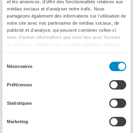
et les annonces, d'offrir des fonctionnalités relatives aux
Tale azione è poi stata ripetuta a Parigi, Berlino, Monaco e
médias sociaux et d'analyser notre trafic. Nous
anche a Venezia in occasione della Biennale
partageons également des informations sur l'utilisation de
d’arte contemporanea.
notre site avec nos partenaires de médias sociaux, de
publicité et d'analyse, qui peuvent combiner celles-ci
avec d'autres informations que vous leur avez fournies
ou qu'ils ont collectées lors de votre utilisation de leurs
services.
Sélection
Nécessaires
du
consentement
Préférences
Statistiques
Marketing