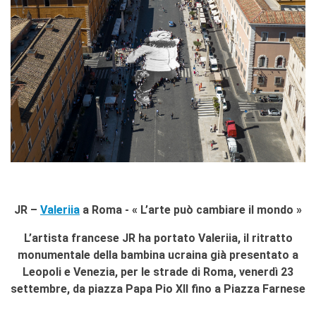
Contacts
Organigramme
Emplois/stages
Marchés Publics
NOS MÉCÈNES
Le operazioni
Come sostenere
I Vantaggi
I nostri luoghi
I contatti
I nostri sostenitori
JR –
Valeriia
a Roma - « L’arte può cambiare il mondo »
ARCHIVES
Café dell'innovazione
L’artista francese JR ha portato Valeriia, il ritratto
Dialoghi del Farnese
monumentale della bambina ucraina già presentato a
Farnèse à la page
Leopoli e Venezia, per le strade di Roma, venerdì 23
Festa della musica
settembre, da piazza Papa Pio XII fino a Piazza Farnese
Incontro italo-francesi sul
mondo di domani