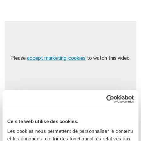
Contacts
Organigramme
Emplois/stages
Marchés Publics
NOS MÉCÈNES
Le operazioni
Come sostenere
Please
accept marketing-cookies
to watch this video.
I Vantaggi
I nostri luoghi
I contatti
I nostri sostenitori
ARCHIVES
Café dell'innovazione
Dialoghi del Farnese
Farnèse à la page
Ce site web utilise des cookies.
PALAZZO FARNESE - ROMA
Festa della musica
Les cookies nous permettent de personnaliser le contenu
GIOVEDÌ 20 OTTOBRE, 18.30
Incontro italo-francesi sul
et les annonces, d'offrir des fonctionnalités relatives aux
mondo di domani