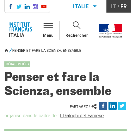
ITALIE
IT
FR
ITALIA
AGENDA
ITALIA
Menu
Rechercher
COURS DE FRANÇAIS
LE MONDE SCOLAIRE
PENSER ET FARE LA SCIENZA, ENSEMBLE
VOUS ÊTES ICI
Contatti
Mobilità
DÉBAT D'IDÉES
Francofonia
Penser et fare la
Studenti
Formation professionnelle
Scienza, ensemble
France-Italie
SPECTACLE VIVANT ET
ARTS VISUELS
PARTAGEZ !
La festa della musica
organisé dans le cadre de :
I Dialoghi del Farnese
Nouveau Grand Tour
Exaequa