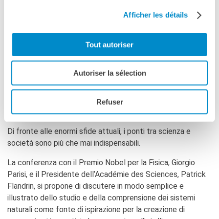
Modera
Marco Motta
, Radio3 Scienza
Afficher les détails
Disponibile anche in diretta streaming in
italiano
e in
francese
Tout autoriser
L’Ambasciata di Francia, l’Accademia Nazionale dei Lincei e
Autoriser la sélection
l’Académie des Sciences hanno lanciato insieme nel 2014 il
progetto «Penser et fare la scienza, ensemble» per
avvicinare la società alle ricerche dei più importanti
Refuser
scienziati italiani e francesi.
Di fronte alle enormi sfide attuali, i ponti tra scienza e
società sono più che mai indispensabili.
La conferenza con il Premio Nobel per la Fisica, Giorgio
Parisi, e il Presidente dell’Académie des Sciences, Patrick
Flandrin, si propone di discutere in modo semplice e
illustrato dello studio e della comprensione dei sistemi
naturali come fonte di ispirazione per la creazione di