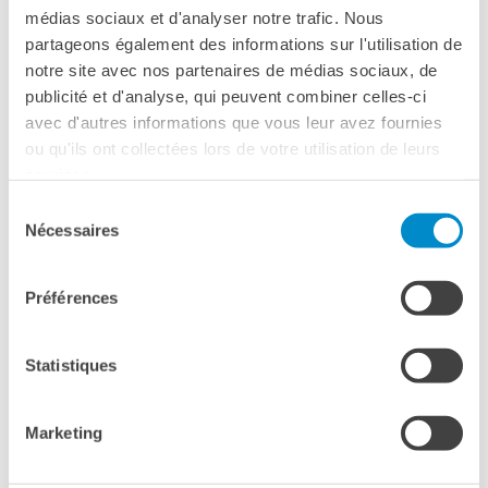
médias sociaux et d'analyser notre trafic. Nous
La Notte delle Idee
I POSTI DISPONIBILI IN PRESENZA
partageons également des informations sur l'utilisation de
Operazioni artistiche
SONO TERMINATI
notre site avec nos partenaires de médias sociaux, de
PERCHÉ IMPARARE IL
publicité et d'analyse, qui peuvent combiner celles-ci
FRANCESE
avec d'autres informations que vous leur avez fournies
SEGUITE IL DIALOGO IN
RECHERCHER
ou qu'ils ont collectées lors de votre utilisation de leurs
DIRETTA STREAMING in
italiano
e
services.
in
francese
(cliccare sulla lingua)
Sélection
Nécessaires
du
consentement
Patrick Flandrin
, Fisico, Presidente dell’Académie des
Préférences
sciences
Des chauve-souris et des hommes
Statistiques
Giorgio Parisi
,
Premio Nobel per la Fisica
Intelligenza naturale e intelligenza artificiale: un
Marketing
rapporto in continua evoluzione