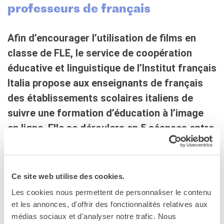
Contacts
professeurs de français
Organigramme
Emplois/stages
Afin d’encourager l’utilisation de films en
Marchés Publics
classe de FLE, le service de coopération
NOS MÉCÈNES
éducative et linguistique de l’Institut français
Le operazioni
Italia propose aux enseignants de français
Come sostenere
I Vantaggi
des établissements scolaires italiens de
I nostri luoghi
suivre une formation d’éducation à l’image
I contatti
en ligne. Elle se déroulera en 5 séances entre
I nostri sostenitori
fin février et fin mai 2022.
ARCHIVES
Café dell'innovazione
Dialoghi del Farnese
L’objectif de cette formation est d’approfondir la
Ce site web utilise des cookies.
Farnèse à la page
didactique du FLE en utilisant des courts et des longs
Les cookies nous permettent de personnaliser le contenu
Festa della musica
métrages comme outils pédagogiques afin de stimuler la
et les annonces, d'offrir des fonctionnalités relatives aux
discussion et la capacité d’analyse critique. Les
Incontro italo-francesi sul
médias sociaux et d'analyser notre trafic. Nous
mondo di domani