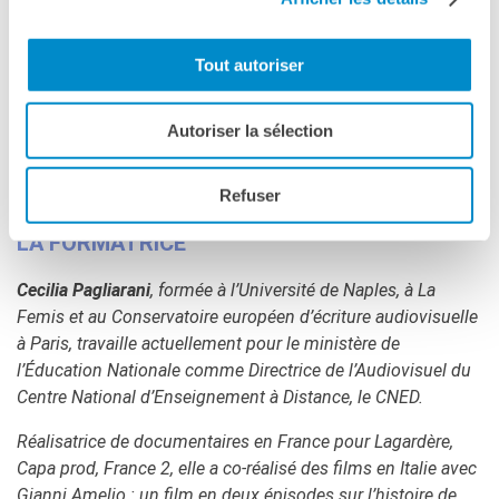
PROGRAMME :
Vous trouverez le programme de la
formation sur ce lien.
Tout autoriser
INSCRIPTION : Compléter
ce formulaire
avant le
lundi 15 février 2022 à minuit au plus tard.
Autoriser la sélection
Refuser
LA FORMATRICE
Cecilia Pagliarani
, formée à l’Université de Naples, à La
Femis et au Conservatoire européen d’écriture audiovisuelle
à Paris, travaille actuellement pour le ministère de
l’Éducation Nationale comme Directrice de l’Audiovisuel du
Centre National d’Enseignement à Distance, le CNED.
Réalisatrice de documentaires en France pour Lagardère,
Capa prod, France 2, elle a co-réalisé des films en Italie avec
Gianni Amelio : un film en deux épisodes sur l’histoire de