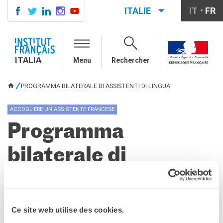
ITALIE
IT
FR
ITALIA
AGENDA
ITALIA
Menu
Rechercher
COURS DE FRANÇAIS
LE MONDE SCOLAIRE
PROGRAMMA BILATERALE DI ASSISTENTI DI LINGUA
VOUS ÊTES ICI
Contatti
Mobilità
ACCOGLIERE UN ASSISTENTE FRANCESE
Francofonia
Programma
Studenti
Formation professionnelle
bilaterale di
France-Italie
SPECTACLE VIVANT ET
assistenti di lingua
ARTS VISUELS
La festa della musica
Nouveau Grand Tour
PARTAGEZ !
Ce site web utilise des cookies.
Exaequa