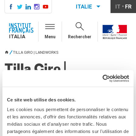
ITALIE
IT
FR
ITALIA
AGENDA
ITALIA
Menu
Rechercher
COURS DE FRANÇAIS
LE MONDE SCOLAIRE
TILLA GIRO | LANDWORKS
VOUS ÊTES ICI
Contatti
Mobilità
Tilla Giro |
Francofonia
Studenti
Landworks
Formation professionnelle
France-Italie
Ce site web utilise des cookies.
PARTAGEZ !
SPECTACLE VIVANT ET
Les cookies nous permettent de personnaliser le contenu
ARTS VISUELS
et les annonces, d'offrir des fonctionnalités relatives aux
La festa della musica
médias sociaux et d'analyser notre trafic. Nous
Nouveau Grand Tour
partageons également des informations sur l'utilisation de
Exaequa