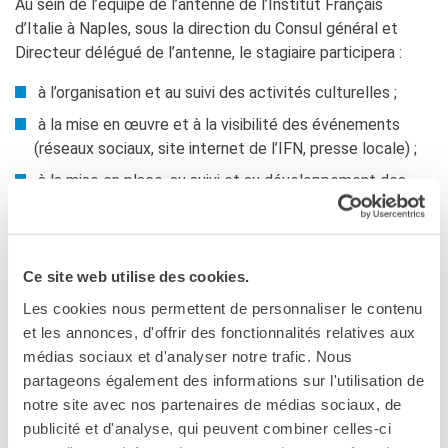
Au sein de l’équipe de l’antenne de l’Institut Français
Contacts
d’Italie à Naples, sous la direction du Consul général et
Organigramme
Directeur délégué de l’antenne, le stagiaire participera :
Emplois/stages
Marchés Publics
à l’organisation et au suivi des activités culturelles ;
NOS MÉCÈNES
à la mise en œuvre et à la visibilité des événements
Le operazioni
(réseaux sociaux, site internet de l’IFN, presse locale) ;
Come sostenere
à la mise en place, au suivi et au développement des
I Vantaggi
partenariats culturels (spectacle vivant, arts visuels,
I nostri luoghi
débats d’idées…).
I contatti
I nostri sostenitori
Ce site web utilise des cookies.
ARCHIVES
Les cookies nous permettent de personnaliser le contenu
Café dell'innovazione
NOM DU RESPONSABLE DU STAGE (TUTEUR)
et les annonces, d'offrir des fonctionnalités relatives aux
Dialoghi del Farnese
médias sociaux et d'analyser notre trafic. Nous
Farnèse à la page
M. Laurent Burin des Roziers, Consul général et directeur
partageons également des informations sur l'utilisation de
Festa della musica
délégué de l’antenne de l’Institut français d’Italie à Naples.
notre site avec nos partenaires de médias sociaux, de
Incontro italo-francesi sul
publicité et d'analyse, qui peuvent combiner celles-ci
mondo di domani