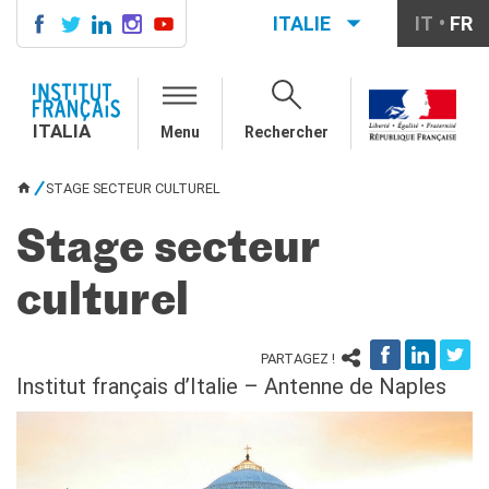
ITALIE
IT
FR
ITALIA
AGENDA
ITALIA
Menu
Rechercher
COURS DE FRANÇAIS
LE MONDE SCOLAIRE
STAGE SECTEUR CULTUREL
VOUS ÊTES ICI
Contatti
Mobilità
Stage secteur
Francofonia
Studenti
culturel
Formation professionnelle
France-Italie
PARTAGEZ !
SPECTACLE VIVANT ET
Institut français d’Italie – Antenne de Naples
ARTS VISUELS
La festa della musica
Nouveau Grand Tour
Exaequa