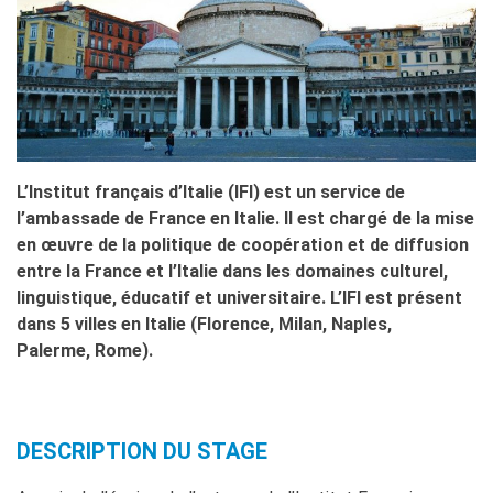
Operazioni artistiche
CINÉMA ET AUDIOVISUEL
Fuori Sala
La Francia al Cinema
Rendez-vous
Residenza XR
L’Institut français d’Italie (IFI) est un service de
LIVRES
l’ambassade de France en Italie. Il est chargé de la mise
DÉBATS D'IDÉES
en œuvre de la politique de coopération et de diffusion
UNIVERSITÉ, RECHERCHE,
entre la France et l’Italie dans les domaines culturel,
INNOVATION
linguistique, éducatif et universitaire. L’IFI est présent
Étudier en France
dans 5 villes en Italie (Florence, Milan, Naples,
Doubles diplômes
Palerme, Rome).
Soutien à la recherche et
l'innovation
YEP - Young Entrepreneurs
Programme
DESCRIPTION DU STAGE
QUI SOMMES-NOUS ?