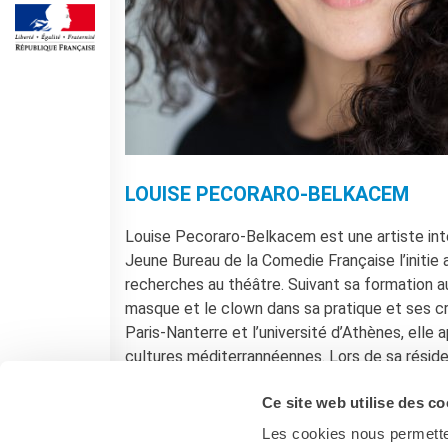
Operazioni artistiche
CINÉMA ET AUDIOVISUEL
Fuori Sala
La Francia al Cinema
Rendez-vous
Residenza XR
LIVRES
LOUISE PECORARO-BELKACEM
DÉBATS D'IDÉES
Louise Pecoraro-Belkacem est une artiste inte
UNIVERSITÉ, RECHERCHE,
INNOVATION
Jeune Bureau de la Comedie Française l’initie a
Étudier en France
recherches au théâtre. Suivant sa formation au
Doubles diplômes
masque et le clown dans sa pratique et ses c
Soutien à la recherche et
Paris-Nanterre et l’université d’Athènes, elle
l'innovation
cultures méditerrannéennes. Lors de sa réside
YEP - Young Entrepreneurs
de sa recherche théâtrale.
Programme
Ce site web utilise des co
QUI SOMMES-NOUS ?
Les cookies nous permetten