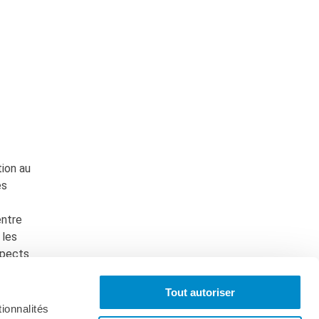
tion au
es
entre
 les
spects
Tout autoriser
ionnalités