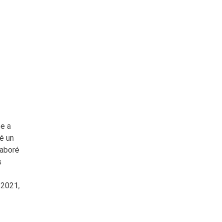
ce a
é un
laboré
s
 2021,