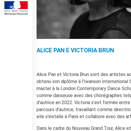
Operazioni artistiche
CINÉMA ET AUDIOVISUEL
Fuori Sala
La Francia al Cinema
Rendez-vous
Residenza XR
ALICE PAN E VICTORIA BRUN
LIVRES
DÉBATS D'IDÉES
UNIVERSITÉ, RECHERCHE,
Alice Pan et Victoria Brun sont des artistes a
INNOVATION
obtenu son diplôme à l’Iwanson Internationa
Étudier en France
master à la London Contemporary Dance School
Doubles diplômes
comme danseuse avec des chorégraphes tels 
Soutien à la recherche et
l'innovation
d’autrice en 2022. Victoria s’est formée entre 
YEP - Young Entrepreneurs
parcours d’autrice, travaillant comme directr
Programme
elle s’installe à Paris et collabore avec des
QUI SOMMES-NOUS ?
Dans le cadre du Nouveau Grand Tour, Alice et V