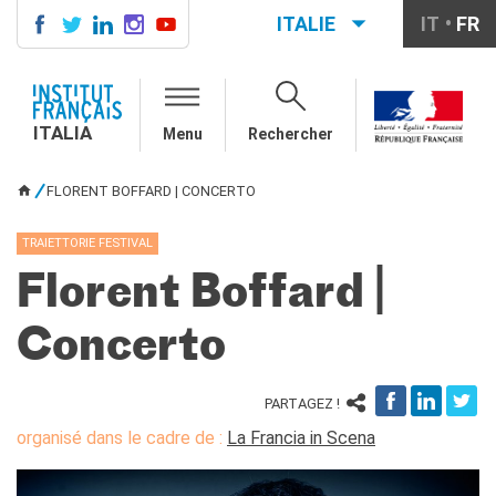
ITALIE
IT
FR
ITALIA
AGENDA
ITALIA
Menu
Rechercher
COURS DE FRANÇAIS
LE MONDE SCOLAIRE
FLORENT BOFFARD | CONCERTO
VOUS ÊTES ICI
Contatti
Mobilità
TRAIETTORIE FESTIVAL
Francofonia
Florent Boffard |
Studenti
Formation professionnelle
Concerto
France-Italie
SPECTACLE VIVANT ET
ARTS VISUELS
PARTAGEZ !
La festa della musica
organisé dans le cadre de :
La Francia in Scena
Nouveau Grand Tour
Exaequa