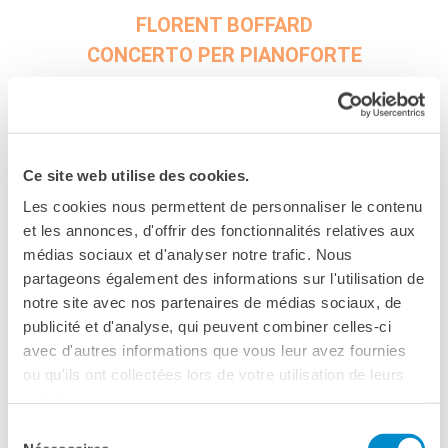
Contacts
FLORENT BOFFARD
Organigramme
CONCERTO PER PIANOFORTE
Emplois/stages
Marchés Publics
Traiettorie Festival, Teatro Farnese, Parma
NOS MÉCÈNES
Le operazioni
Come sostenere
Ce site web utilise des cookies.
Il Festival internazionale di musica moderna e
I Vantaggi
contemporanea Traiettorie Festival, prodotto dalla
Les cookies nous permettent de personnaliser le contenu
I nostri luoghi
Fondazione Prometeo, festeggia i suoi 30 anni nel 2020
et les annonces, d'offrir des fonctionnalités relatives aux
I contatti
con un programma eccezionale che si svolgerà all’autunno
médias sociaux et d'analyser notre trafic. Nous
I nostri sostenitori
nel bellissimo Teatro Farnese di Parma.
partageons également des informations sur l'utilisation de
ARCHIVES
notre site avec nos partenaires de médias sociaux, de
Claude Debussy (1862-1918)
Café dell'innovazione
publicité et d'analyse, qui peuvent combiner celles-ci
1. Pour les “cinq doigts”: d’après Monsieur Czerny, 3›
Dialoghi del Farnese
avec d'autres informations que vous leur avez fournies
da Douze Études, Livre I (1915)
ou qu'ils ont collectées lors de votre utilisation de leurs
Farnèse à la page
services.
Festa della musica
Marco Stroppa (1959)
Incontro italo-francesi sul
Sélection
1. Pour les “cinq sons”, d’après Monsieur Claude, 3›
mondo di domani