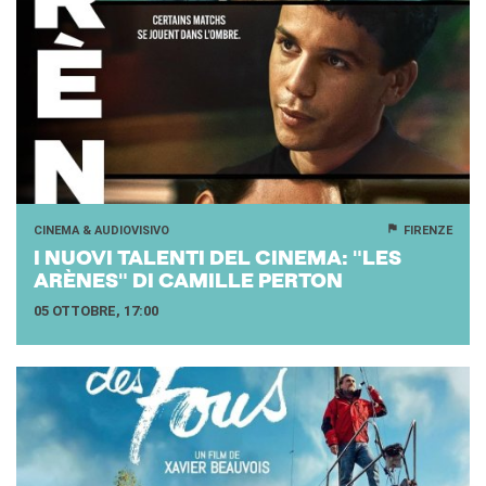
Le chiavi della città
Ma classe au cinéma
Pcto
BIBLIOTECA MEDIATECA
Catalogo online
Culturethèque
Salon de lecture (online)
LIBRAIRIE FRANÇAISE DE
CINEMA & AUDIOVISIVO
FIRENZE
FLORENCE
I NUOVI TA­LEN­TI DEL CI­NE­MA: "LES
CONSULAT DE FRANCE À
ARÈNES" DI CA­MIL­LE PER­TON
FLORENCE
05 OTTOBRE, 17:00
CERCA