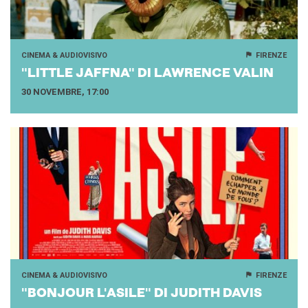
CINEMA & AUDIOVISIVO
FIRENZE
"LIT­TLE JAFF­NA" DI LA­W­REN­CE VALIN
30 NOVEMBRE, 17:00
CINEMA & AUDIOVISIVO
FIRENZE
"BO­N­JOUR L'A­SI­LE" DI JU­DITH DAVIS