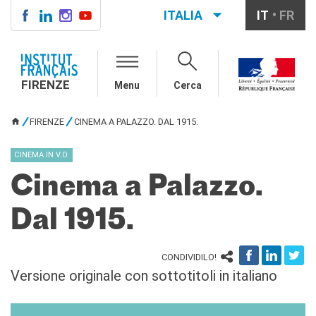
ITALIA
IT
FR
FIRENZE
IF FIRENZE
FIRENZE
Menu
Cerca
Direttore
Contatti
FIRENZE
CINEMA A PALAZZO. DAL 1915.
La "Carta" dell'IFF
TU SEI QUI
Partner / Mécènes
CINEMA IN V.O.
Demande de stage/Lavorare
con noi
Cinema a Palazzo.
Affittare i nostri spazi
Informativa privacy
Dal 1915.
AGENDA CULTURALE
Cinema in versione
CONDIVIDILO!
originale
Versione originale con sottotitoli in italiano
CORSI FRANCESE
Carta Giovani Nazionale