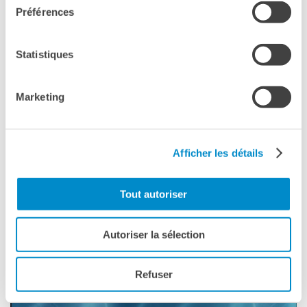
Préférences
IL GRAN­DE CI­NE­MA D'AU­TO­RE: "LA
CÉRÉMONIE" DI CLAU­DE CHA­BROL
19 OTTOBRE, 17:00
Statistiques
Marketing
Afficher les détails
Tout autoriser
CINEMA & AUDIOVISIVO
FIRENZE
Autoriser la sélection
"UNE FA­MIL­LE" DI CHRI­STI­NE ANGOT
16 NOVEMBRE, 17:00
Refuser