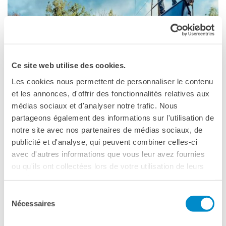
CINEMA & AUDIOVISIVO
FIRENZE
Ce site web utilise des cookies.
LA VALLÉE DES FOUS DI XA­VIER BEAU­
VOIS
Les cookies nous permettent de personnaliser le contenu
12 OTTOBRE, 17:00
et les annonces, d'offrir des fonctionnalités relatives aux
médias sociaux et d'analyser notre trafic. Nous
partageons également des informations sur l'utilisation de
notre site avec nos partenaires de médias sociaux, de
publicité et d'analyse, qui peuvent combiner celles-ci
avec d'autres informations que vous leur avez fournies
ou qu'ils ont collectées lors de votre utilisation de leurs
services.
Sélection
Nécessaires
du
consentement
CINEMA & AUDIOVISIVO
FIRENZE