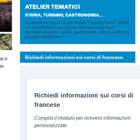
ATE­LIER TE­MA­TI­CI
STORIA, TURISMO, GASTRONOMIA...
A settembre, scopri i nostri Atelier "Tour de France" online
e le specificità di una regione francese vista da un
francese del posto: storia, gastronomia, cultura, tradizioni
e luoghi emblematici !
Richiedi informazioni sui corsi di francese
ua e
ie