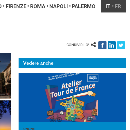
O
FIRENZE
ROMA
NAPOLI
PALERMO
IT
FR
CONDIVIDILO!
Vedere anche
ONLINE