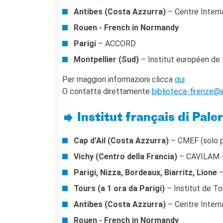
Antibes (Costa Azzurra)
– Centre Interna
Rouen - French in Normandy
Parigi
– ACCORD
Montpellier (Sud)
– Institut européen de 
Per maggiori informazioni clicca
qui
O contatta direttamente
biblioteca-firenze@in
Institut français di Pal
Cap d’Ail (Costa Azzurra)
– CMEF (solo p
Vichy (Centro della Francia)
– CAVILAM - 
Parigi, Nizza, Bordeaux, Biarritz, Lione
–
Tours (a 1 ora da Parigi)
– Institut de To
Antibes (Costa Azzurra)
– Centre Interna
Rouen - French in Normandy