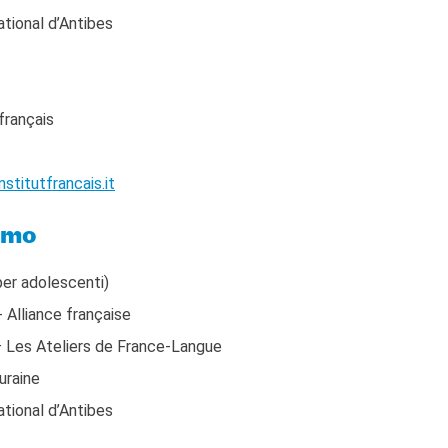
tional d’Antibes
français
stitutfrancais.it
ermo
er adolescenti)
Alliance française
 Les Ateliers de France-Langue
uraine
tional d’Antibes