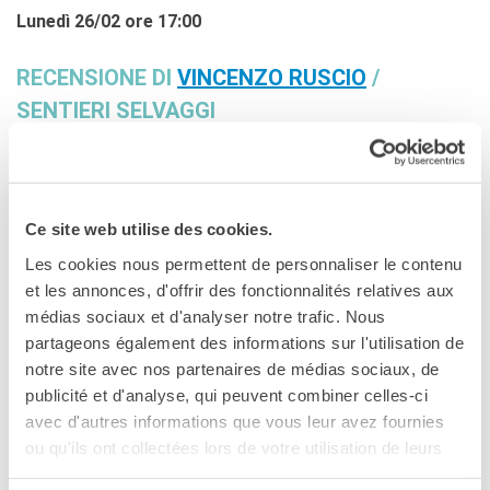
Le chiavi della città
Lunedì 26/02 ore 17:00
Ma classe au cinéma
Pcto
RECENSIONE DI
VINCENZO RUSCIO
/
BIBLIOTECA MEDIATECA
SENTIERI SELVAGGI
Catalogo online
Culturethèque
Ibrahim-Ibrahimovic
. Una manciata di lettere dividono il
Salon de lecture (online)
nome del giovane protagonista del film di Samir Guesmi
(alla sua prima esperienza dietro la macchina da presa) da
LIBRAIRIE FRANÇAISE DE
Ce site web utilise des cookies.
quello del famoso, ricco ed egocentrico calciatore. Una
FLORENCE
distanza breve, che pure rappresenta un divario incolmabile,
Les cookies nous permettent de personnaliser le contenu
CONSULAT DE FRANCE À
un sogno irraggiungibile.
et les annonces, d'offrir des fonctionnalités relatives aux
FLORENCE
médias sociaux et d'analyser notre trafic. Nous
CERCA
Ibrahim è un giovane come tanti della periferia francese, e
partageons également des informations sur l'utilisation de
non ha nulla di speciale. Non ha un’intelligenza
notre site avec nos partenaires de médias sociaux, de
particolarmente spiccata, non è bello, non è un campione
publicité et d'analyse, qui peuvent combiner celles-ci
sul campo di calcio, anche se vorrebbe esserlo. E dimostra,
avec d'autres informations que vous leur avez fournies
nelle prime sequenze del film, di essere anche maldestro
ou qu'ils ont collectées lors de votre utilisation de leurs
come ladruncolo, quando nel tentativo di racimolare soldi
services.
che permettano al padre di pagare una importante protesi