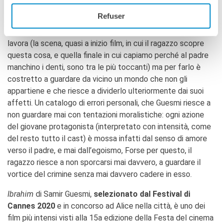
sessuali) e indifferenti. Ibrahim è un “buono” che in fondo
Refuser
vuole solo che il padre possa sfoggiare un sorriso
smagliante davanti ai ricchi clienti del ristorante dove
lavora (la scena, quasi a inizio film, in cui il ragazzo scopre
questa cosa, e quella finale in cui capiamo perché al padre
manchino i denti, sono tra le più toccanti) ma per farlo è
costretto a guardare da vicino un mondo che non gli
appartiene e che riesce a dividerlo ulteriormente dai suoi
affetti. Un catalogo di errori personali, che Guesmi riesce a
non guardare mai con tentazioni moralistiche: ogni azione
del giovane protagonista (interpretato con intensità, come
del resto tutto il cast) è mossa infatti dal senso di amore
verso il padre, e mai dall’egoismo, Forse per questo, il
ragazzo riesce a non sporcarsi mai davvero, a guardare il
vortice del crimine senza mai davvero cadere in esso.
Ibrahim
di Samir Guesmi,
selezionato dal Festival di
Cannes 2020
e in concorso ad Alice nella città, è uno dei
film più intensi visti alla 15a edizione della Festa del cinema