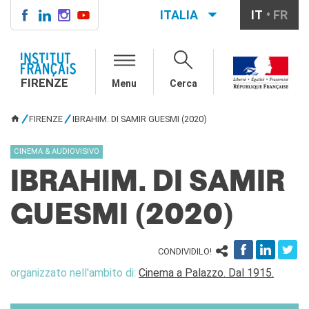
ITALIA
IT
FR
FIRENZE
IF FIRENZE
FIRENZE
Menu
Cerca
Direttore
Contatti
FIRENZE
IBRAHIM. DI SAMIR GUESMI (2020)
La "Carta" dell'IFF
TU SEI QUI
Partner / Mécènes
CINEMA & AUDIOVISIVO
Demande de stage/Lavorare
con noi
IBRAHIM. DI SAMIR
Affittare i nostri spazi
Informativa privacy
GUESMI (2020)
AGENDA CULTURALE
Cinema in versione
CONDIVIDILO!
originale
organizzato nell'ambito di:
Cinema a Palazzo. Dal 1915.
CORSI FRANCESE
Carta Giovani Nazionale