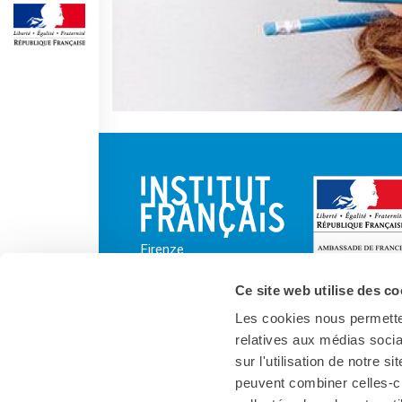
Frantastique
STUDIARE IN FRANCIA
Campus France
CERTIFICAZIONI
DELF/DALF
DELF scolaire
Delf Tout Public
ACPF - COOPERAZIONE
EDUCATIVA
Risorse per i docenti di
francese
Firenze
ARCHIVIO
EVENTI/PODCAST
Ce site web utilise des co
ATTIVITÀ PER LE SCUOLE
Les cookies nous permetten
Offerta EsaBac
relatives aux médias socia
Les Classes Découverte
sur l'utilisation de notre 
Les Matinées
peuvent combiner celles-ci