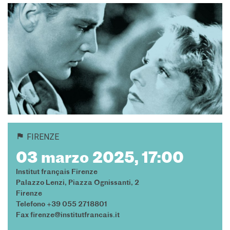
Frantastique
STUDIARE IN FRANCIA
Campus France
CERTIFICAZIONI
DELF/DALF
DELF scolaire
Delf Tout Public
ACPF - COOPERAZIONE
EDUCATIVA
Risorse per i docenti di
FIRENZE
francese
03 marzo 2025, 17:00
ARCHIVIO
EVENTI/PODCAST
Institut français Firenze
ATTIVITÀ PER LE SCUOLE
Palazzo Lenzi, Piazza Ognissanti, 2
Firenze
Offerta EsaBac
Telefono +39 055 2718801
Les Classes Découverte
Fax firenze@institutfrancais.it
Les Matinées