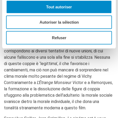
e il racconto stesso conduce a una serie di modifiche nella
composizione di queste figure. […] Tranne l’episodio finale, il
Tout autoriser
solo evento drammatico ha avuto luogo prima che inizi il
racconto: si apprende che Patrice ha ucciso sua moglie e
Autoriser la sélection
che ha contraffatto l’omicidio mascherandolo da incidente
di caccia, con la complicità di Christiane. L’intrigo di
Lumière
Refuser
d’été
può riassumersi in una serie di cambiamenti nella
composizione delle due coppie di partenza; le peripezie
corrispondono ai diversi tentativi di nuove unioni, di cui
alcune falliscono e una sola alla fine si stabilizza. Nessuna
di queste coppie è ‘legittima’, il che favorisce i
cambiamenti, ma ciò non può mancare di sorprendere nel
clima morale molto pesante del regime di Vichy.
Contrariamente a
L’Étrange Monsieur Victor
e a
Remorques
,
la formazione e la dissoluzione delle figure di coppia
sfuggono alla problematica dell’adulterio: la morale sociale
svanisce dietro la morale individuale, il che dona una
tonalità stranamente moderna a questo film.