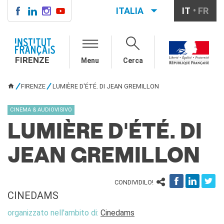
ITALIA
IT
FR
FIRENZE
IF FIRENZE
FIRENZE
Menu
Cerca
Direttore
Contatti
FIRENZE
LUMIÈRE D'ÉTÉ. DI JEAN GREMILLON
La "Carta" dell'IFF
TU SEI QUI
Partner / Mécènes
CINEMA & AUDIOVISIVO
Demande de stage/Lavorare
con noi
LUMIÈRE D'ÉTÉ. DI
Affittare i nostri spazi
Informativa privacy
JEAN GREMILLON
AGENDA CULTURALE
Cinema in versione
CONDIVIDILO!
originale
CINEDAMS
CORSI FRANCESE
organizzato nell'ambito di:
Cinedams
Carta Giovani Nazionale