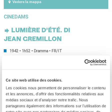
Le chiavi della città
Vedere la mappa
Ma classe au cinéma
Pcto
CINEDAMS
BIBLIOTECA MEDIATECA
Catalogo online
LUMIÈRE D’ÉTÉ. DI
Culturethèque
JEAN GREMILLON
Salon de lecture (online)
1942 • 1h52 • Dramma • FR/IT
LIBRAIRIE FRANÇAISE DE
FLORENCE
Lunedì 03/03 ore 17:00
CONSULAT DE FRANCE À
FLORENCE
Scen., Dial.: Jacques Prévert, Pierre Laroche. F.: Louis Page.
Mo.: Louisette Hautecœur. Scgf.: Max Douy su bozzetti di
CERCA
Ce site web utilise des cookies.
André Barsacq e Alexandre Trauner. Mu.: Roland Manuel. Su.:
Jean Monchablon. Int.: Madeleine Renaud (Cri-cri), Pierre
Les cookies nous permettent de personnaliser le contenu
Brasseur (Roland), Madeleine Robinson (Michèle), Paul
et les annonces, d'offrir des fonctionnalités relatives aux
Bernard (Patrice), Georges Marchal (Julien), Marcel
médias sociaux et d'analyser notre trafic. Nous
Lévesque (Monsieur Louis), Léonce Corne (Tonton), Charles
partageons également des informations sur l'utilisation de
Blavette (Vincent), Jane Marken (Louise Martinet), Henri
notre site avec nos partenaires de médias sociaux, de