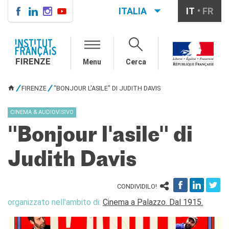
ITALIA
IT
FR
FIRENZE
IF FIRENZE
FIRENZE
Menu
Cerca
Direttore
Contatti
FIRENZE
"BONJOUR L'ASILE" DI JUDITH DAVIS
La "Carta" dell'IFF
TU SEI QUI
Partner / Mécènes
CINEMA & AUDIOVISIVO
Demande de stage/Lavorare
con noi
"Bonjour l'asile" di
Affittare i nostri spazi
Informativa privacy
Judith Davis
AGENDA CULTURALE
Cinema in versione
CONDIVIDILO!
originale
organizzato nell'ambito di:
Cinema a Palazzo. Dal 1915.
CORSI FRANCESE
Carta Giovani Nazionale