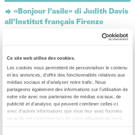
Le chiavi della città
Ma classe au cinéma
«Bonjour l’asile» di Judith Davis
Pcto
all’Institut français Firenze
BIBLIOTECA MEDIATECA
Catalogo online
Inserito nel ciclo tematico «Rire en images», arriva sul
Culturethèque
grande schermo una commedia brillante e socialmente
Salon de lecture (online)
impegnata che esplora i contrasti tra la vita urbana e quella
rurale, mettendo in scena le sfide della vita collettiva e
Ce site web utilise des cookies.
LIBRAIRIE FRANÇAISE DE
dell’attivismo moderno.
FLORENCE
Les cookies nous permettent de personnaliser le contenu
et les annonces, d'offrir des fonctionnalités relatives aux
CONSULAT DE FRANCE À
SCHEDA DEL FILM
FLORENCE
médias sociaux et d'analyser notre trafic. Nous
partageons également des informations sur l'utilisation de
CERCA
Regia: Judith Davis
notre site avec nos partenaires de médias sociaux, de
Anno: 2024
publicité et d'analyse, qui peuvent combiner celles-ci
avec d'autres informations que vous leur avez fournies
Durata: 1h 47min
ou qu'ils ont collectées lors de votre utilisation de leurs
Genere: Fiction / Commedia
services.
Cast: Claire Dumas, Judith Davis, Maxence Tual
Sélection