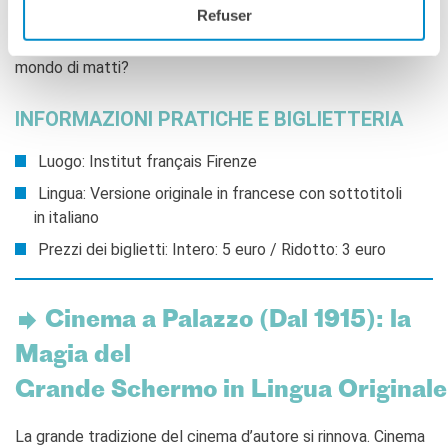
Refuser
luogo di aiuto reciproco e sovversione… Ma per quanto
tempo questo «asilo» dei giorni nostri potrà resistere a un
mondo di matti?
INFORMAZIONI PRATICHE E BIGLIETTERIA
Luogo: Institut français Firenze
Lingua: Versione originale in francese con sottotitoli
in italiano
Prezzi dei biglietti: Intero: 5 euro / Ridotto: 3 euro
Cinema a Palazzo (Dal 1915): la
Magia del
Grande Schermo in Lingua Originale
La grande tradizione del cinema d’autore si rinnova. Cinema