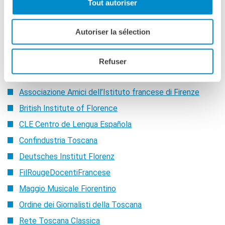
Tout autoriser
Museo del tessuto - Prato
Palazzo Grassi / Pinault Collection (Venezia)
Autoriser la sélection
La Carta è gratuita per chi possiede già
la tessera/abbonamento di
Refuser
Arci - Comitato territoriale Firenze
Associazione Amici dell’Istituto francese di Firenze
British Institute of Florence
CLE Centro de Lengua Española
Confindustria Toscana
Deutsches Institut Florenz
FilRougeDocentiFrancese
Maggio Musicale Fiorentino
Ordine dei Giornalisti della Toscana
Rete Toscana Classica