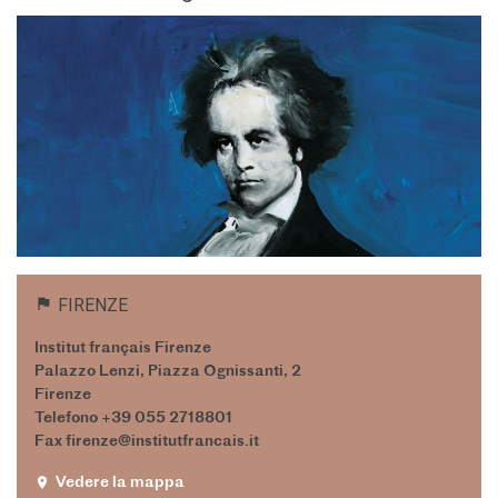
Frantastique
STUDIARE IN FRANCIA
Campus France
CERTIFICAZIONI
DELF/DALF
DELF scolaire
Delf Tout Public
ACPF - COOPERAZIONE
EDUCATIVA
Risorse per i docenti di
francese
FIRENZE
ARCHIVIO
Institut français Firenze
EVENTI/PODCAST
Palazzo Lenzi, Piazza Ognissanti, 2
Firenze
ATTIVITÀ PER LE SCUOLE
Telefono +39 055 2718801
Offerta EsaBac
Fax firenze@institutfrancais.it
Les Classes Découverte
Les Matinées
Vedere la mappa