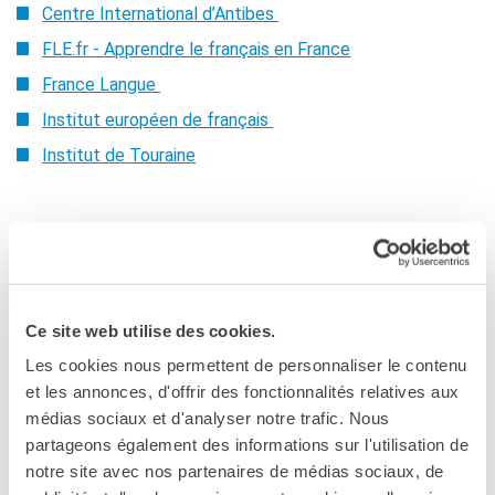
Centre International d’Antibes
FLE.fr - Apprendre le français en France
France Langue
Institut européen de français
Institut de Touraine
La nostra Carta
Ce site web utilise des cookies.
Al momento dell’iscrizione ad un corso o alla
Les cookies nous permettent de personnaliser le contenu
biblioteca/mediateca riceverete la «Carta dell’Institut
et les annonces, d'offrir des fonctionnalités relatives aux
français», che dà diritto a:
médias sociaux et d'analyser notre trafic. Nous
partageons également des informations sur l'utilisation de
prestito gratuito di libri, DVD e CD presenti
notre site avec nos partenaires de médias sociaux, de
nella biblioteca/mediateca