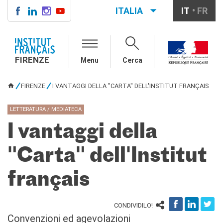
ITALIA
IT
FR
FIRENZE
IF FIRENZE
FIRENZE
Menu
Cerca
Direttore
Contatti
FIRENZE
I VANTAGGI DELLA "CARTA" DELL'INSTITUT FRANÇAIS
La "Carta" dell'IFF
TU SEI QUI
Partner / Mécènes
LETTERATURA / MEDIATECA
Demande de stage/Lavorare
con noi
I vantaggi della
Affittare i nostri spazi
Informativa privacy
"Carta" dell'Institut
AGENDA CULTURALE
français
Cinema in versione
originale
CORSI FRANCESE
CONDIVIDILO!
Carta Giovani Nazionale
Convenzioni ed agevolazioni