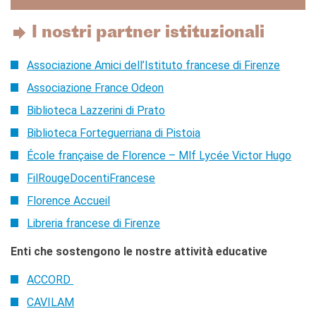
Le chiavi della città
Ma classe au cinéma
I nostri partner istituzionali
Pcto
Associazione Amici dell’Istituto francese di Firenze
BIBLIOTECA MEDIATECA
Catalogo online
Associazione France Odeon
Culturethèque
Biblioteca Lazzerini di Prato
Salon de lecture (online)
Biblioteca Forteguerriana di Pistoia
LIBRAIRIE FRANÇAISE DE
École française de Florence – Mlf Lycée Victor Hugo
FLORENCE
CONSULAT DE FRANCE À
FilRougeDocentiFrancese
FLORENCE
Florence Accueil
CERCA
Libreria francese di Firenze
Enti che sostengono le nostre attività educative
ACCORD
CAVILAM