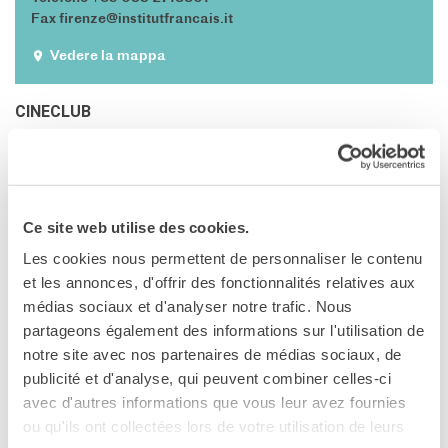
Le chiavi della città
Fax firenze@institutfrancais.it
Ma classe au cinéma
Pcto
Vedere la mappa
BIBLIOTECA MEDIATECA
CINECLUB
Catalogo online
Culturethèque
BORGO. DI
Salon de lecture (online)
STÉPHANE DEMOUSTIER
LIBRAIRIE FRANÇAISE DE
FLORENCE
Ce site web utilise des cookies.
2023 • 1h54 • Polar • FR/IT
CONSULAT DE FRANCE À
Les cookies nous permettent de personnaliser le contenu
FLORENCE
et les annonces, d'offrir des fonctionnalités relatives aux
con Hafsia Herzi, Moussa Mansaly, Louis Memmi
CERCA
médias sociaux et d'analyser notre trafic. Nous
partageons également des informations sur l'utilisation de
GIOVEDÌ 19/02 ORE 19:00
notre site avec nos partenaires de médias sociaux, de
publicité et d'analyse, qui peuvent combiner celles-ci
Versione originale con sottotitoli in italiano
avec d'autres informations que vous leur avez fournies
ou qu'ils ont collectées lors de votre utilisation de leurs
In collaborazione con IFcinéma