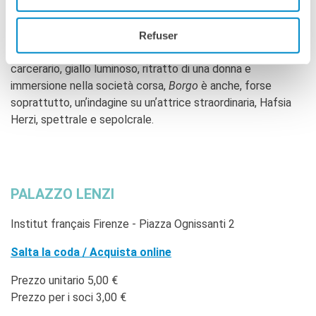
manovra si riduce progressivamente. Si rifà alla tradizione
francese del film carcerario, che ha visto nascere film
come
Le Trou
di Jacques Becker e
Un Prophète
di Jacques
Refuser
Audiard, proponendone una versione al femminile. Thriller
carcerario, giallo luminoso, ritratto di una donna e
immersione nella società corsa,
Borgo
è anche, forse
soprattutto, unʼindagine su unʼattrice straordinaria, Hafsia
Herzi, spettrale e sepolcrale.
PALAZZO LENZI
Institut français Firenze - Piazza Ognissanti 2
Salta la coda / Acquista online
Prezzo unitario 5,00 €
Prezzo per i soci 3,00 €