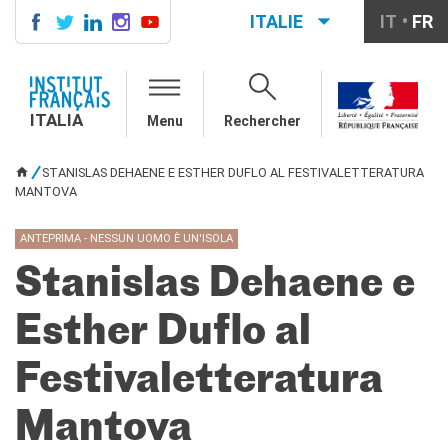
ITALIE
IT
FR
ITALIA
AGENDA
ITALIA
Menu
Rechercher
COURS DE FRANÇAIS
LE MONDE SCOLAIRE
STANISLAS DEHAENE E ESTHER DUFLO AL FESTIVALETTERATURA
VOUS ÊTES ICI
Contatti
MANTOVA
Mobilità
Francofonia
ANTEPRIMA - NESSUN UOMO È UN'ISOLA
Studenti
Stanislas Dehaene e
Formation professionnelle
France-Italie
Esther Duflo al
SPECTACLE VIVANT ET
ARTS VISUELS
Festivaletteratura
La festa della musica
Nouveau Grand Tour
Mantova
Exaequa