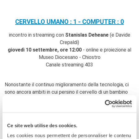
La Notte delle Idee
Operazioni artistiche
CERVELLO UMANO : 1 - COMPUTER : 0
PERCHÉ IMPARARE IL
FRANCESE
incontro in streaming con
Stanislas Deheane
(e Davide
RECHERCHER
Crepaldi)
giovedì 10 settembre, ore 12:00
- online e proiezione al
Museo Diocesano - Chiostro
Canale streaming 403
Nonostante il continuo miglioramento della tecnologia, ci
sono ancora ambiti in cui persino il cervello di un bambino
risulta più potente dei computer a oggi sul mercato, come
per esempio la capacità di apprendimento. «Se si dovesse
riassumere con una sola parola il talento unico della nostra
specie, sceglierei il verbo imparare» afferma il
Ce site web utilise des cookies.
neuroscienziato Stanislas Dehaene (Imparare. Il talento del
Les cookies nous permettent de personnaliser le contenu
cervello, la sfida delle macchine). Professore di