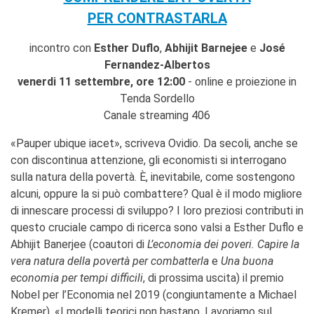
PER CONTRASTARLA
incontro con
Esther Duflo
,
Abhijit Barnejee
e
José
Fernandez-Albertos
venerdi 11 settembre, ore 12:00
- online e proiezione in
Tenda Sordello
Canale streaming 406
«Pauper ubique iacet», scriveva Ovidio. Da secoli, anche se
con discontinua attenzione, gli economisti si interrogano
sulla natura della povertà. È, inevitabile, come sostengono
alcuni, oppure la si può combattere? Qual è il modo migliore
di innescare processi di sviluppo? I loro preziosi contributi in
questo cruciale campo di ricerca sono valsi a Esther Duflo e
Abhijit Banerjee (coautori di
L’economia dei poveri. Capire la
vera natura della povertà per combatterla
e
Una buona
economia per tempi difficili
, di prossima uscita) il premio
Nobel per l’Economia nel 2019 (congiuntamente a Michael
Kremer). «I modelli teorici non bastano. Lavoriamo sul