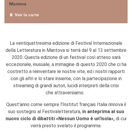
Contacts
Mantova
Organigramme
Voir la carte
Emplois/stages
Marchés Publics
NOS MÉCÈNES
Le operazioni
La ventiquattresima edizione di Festival Internazionale
Come sostenere
della Letteratura in Mantova si terrà dal 9 al 13 settembre
I Vantaggi
2020. Questa edizione di un festival così atteso sarà
I nostri luoghi
eccezionale, inusuale, a immagine di questo 2020 che ci ha
I contatti
costretto a reinventare le nostre vite, ed i nostri rapporti
I nostri sostenitori
con gli altri e lo stare insieme,
con la partecipazione in
streaming di grandi autori, lucidi interpreti della crisi
ARCHIVES
che attraversiamo.
Café dell'innovazione
Dialoghi del Farnese
Quest’anno come sempre l’Institut français Italia rinnova il
Farnèse à la page
suo sostegno al Festivaletteratura,
in anteprima al suo
Festa della musica
nuovo ciclo di dibattiti «Nessun Uomo è un’Isola»,
di cui
Incontro italo-francesi sul
verrà presto svelato il programma.
mondo di domani