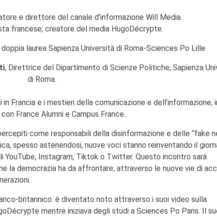
atore e direttore del canale d’informazione Will Media.
lista francese, creatore del media HugoDécrypte.
a doppia laurea Sapienza Università di Roma-Sciences Po Lille.
ti
, Direttrice del Dipartimento di Scienze Politiche, Sapienza Uni
di Roma.
 in Francia e i mestieri della comunicazione e dell’informazione, i
o con France Alumni e Campus France.
percepiti come responsabili della disinformazione e delle “fake 
itica, spesso astenendosi, nuove voci stanno reinventando il gior
li YouTube, Instagram, Tiktok o Twitter. Questo incontro sarà
che la democrazia ha da affrontare, attraverso le nuove vie di ac
nerazioni.
anco-britannico. è diventato noto attraverso i suoi video sulla
Décrypte mentre iniziava degli studi a Sciences Po Paris. Il su