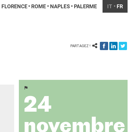
FLORENCE
ROME
NAPLES
PALERME
IT
FR
PARTAGEZ !
24
novembre