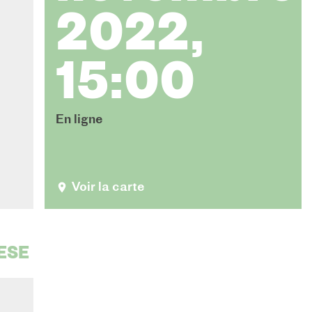
2022,
15:00
En ligne
Voir la carte
ESE