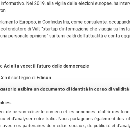
informativo. Nel 2019, alla vigilia delle elezioni europee, ha inter
on.
arlamento Europeo, in Confindustria, come consulente, occupando
il cofondatore di Will, “startup d’informazione che viaggia su Ins
i una personale opinione” sui temi caldi dell’attualità e conta oggi
lo
Ad alta voce: il futuro delle democrazie
Con il sostegno di
Edison
torio esibire un documento di identità in corso di validità e
 il contenimento del coronavirus in vigore al momento dell’e
okies.
t de personnaliser le contenu et les annonces, d'offrir des fonct
ux et d'analyser notre trafic. Nous partageons également des in
site avec nos partenaires de médias sociaux, de publicité et d'anal