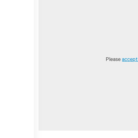
La Notte delle Idee
Operazioni artistiche
PERCHÉ IMPARARE IL
FRANCESE
RECHERCHER
Please
accept