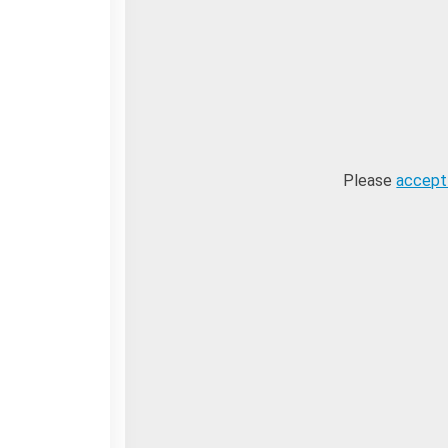
Contacts
Organigramme
Emplois/stages
Marchés Publics
NOS MÉCÈNES
Le operazioni
Come sostenere
Please
accept
I Vantaggi
I nostri luoghi
I contatti
I nostri sostenitori
ARCHIVES
Café dell'innovazione
Dialoghi del Farnese
Farnèse à la page
Festa della musica
Incontro italo-francesi sul
mondo di domani