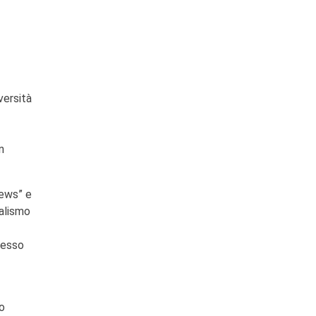
versità
n
news” e
nalismo
cesso
o