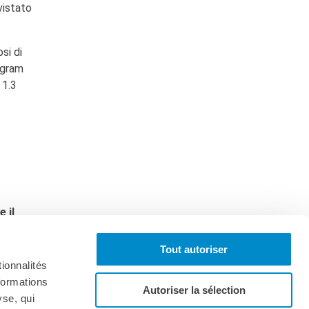
vistato
si di
tagram
 1.3
 il
vento
Tout autoriser
ionnalités
formations
Autoriser la sélection
yse, qui