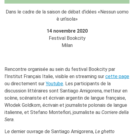
Contacts
Organigramme
Dans le cadre de la saison de débat d’idées «Nessun uomo
Emplois/stages
è un’isola»
Marchés Publics
14 novembre 2020
NOS MÉCÈNES
Festival Bookcity
Le operazioni
Milan
Come sostenere
I Vantaggi
I nostri luoghi
Rencontre organisée au sein du festival Bookcity par
I contatti
l’Institut Français Italie, visible en streaming sur
cette page
I nostri sostenitori
ou directement sur
Youtube
. Les participants de la
ARCHIVES
discussion littéraires sont Santiago Amigorena, metteur en
Café dell'innovazione
scène, scénariste et écrivain argentin de langue française,
Dialoghi del Farnese
Włodek Goldkorn, écrivain et journaliste polonais de langue
italienne, et Stefano Montefiori, journaliste au
Corriere della
Farnèse à la page
Sera
.
Festa della musica
Incontro italo-francesi sul
Le dernier ouvrage de Santiago Amigorena,
Le ghetto
mondo di domani