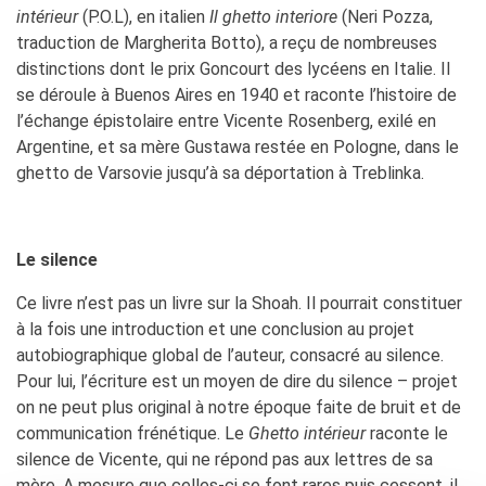
intérieur
(P.O.L), en italien
Il ghetto interiore
(Neri Pozza,
La Notte delle Idee
traduction de Margherita Botto), a reçu de nombreuses
Operazioni artistiche
distinctions dont le prix Goncourt des lycéens en Italie. Il
PERCHÉ IMPARARE IL
se déroule à Buenos Aires en 1940 et raconte l’histoire de
FRANCESE
l’échange épistolaire entre Vicente Rosenberg, exilé en
RECHERCHER
Argentine, et sa mère Gustawa restée en Pologne, dans le
ghetto de Varsovie jusqu’à sa déportation à Treblinka.
Le silence
Ce livre n’est pas un livre sur la Shoah. Il pourrait constituer
à la fois une introduction et une conclusion au projet
autobiographique global de l’auteur, consacré au silence.
Pour lui, l’écriture est un moyen de dire du silence – projet
on ne peut plus original à notre époque faite de bruit et de
communication frénétique. Le
Ghetto intérieur
raconte le
silence de Vicente, qui ne répond pas aux lettres de sa
mère. A mesure que celles-ci se font rares puis cessent, il