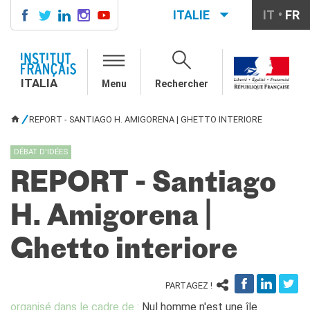
ITALIE
IT
FR
ITALIA
AGENDA
ITALIA
Menu
Rechercher
COURS DE FRANÇAIS
LE MONDE SCOLAIRE
REPORT - SANTIAGO H. AMIGORENA | GHETTO INTERIORE
VOUS ÊTES ICI
Contatti
Mobilità
DÉBAT D'IDÉES
Francofonia
REPORT - Santiago
Studenti
Formation professionnelle
H. Amigorena |
France-Italie
SPECTACLE VIVANT ET
Ghetto interiore
ARTS VISUELS
La festa della musica
Nouveau Grand Tour
PARTAGEZ !
Exaequa
organisé dans le cadre de :
Nul homme n'est une île