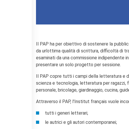
Contacts
Organigramme
Emplois/stages
Marchés Publics
NOS MÉCÈNES
Le operazioni
Il PAP ha per obiettivo di sostenere la pubblic
Come sostenere
da un’ottima qualità di scrittura, difficoltà di 
I Vantaggi
esaminati da una commissione indipendente in d
I nostri luoghi
presentare un solo progetto per sessione.
I contatti
I nostri sostenitori
Il PAP copre tutti i campi della letteratura e d
scienza e tecnologia, letteratura per ragazzi, fum
ARCHIVES
personale, bricolage, giardinaggio, cucina, guide
Café dell'innovazione
Dialoghi del Farnese
Attraverso il PAP, l’Institut français vuole inco
Farnèse à la page
tutti i generi letterari;
Festa della musica
Incontro italo-francesi sul
le autrici e gli autori contemporanei;
mondo di domani