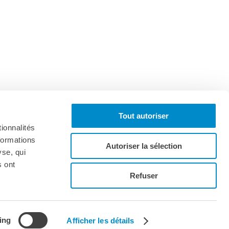
Tout autoriser
ionnalités
formations
Autoriser la sélection
yse, qui
s ont
onnez-vous à la lettre d'informations
Refuser
ing
Afficher les détails