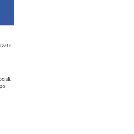
izzate
ciali,
ppo