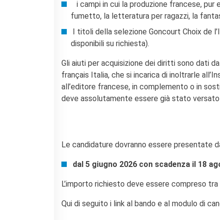
i campi in cui la produzione francese, pur es
La Notte delle Idee
fumetto, la letteratura per ragazzi, la fanta
Operazioni artistiche
I titoli della selezione Goncourt Choix de l’
PERCHÉ IMPARARE IL
disponibili su richiesta).
FRANCESE
RECHERCHER
Gli aiuti per acquisizione dei diritti sono dati 
français Italia, che si incarica di inoltrarle all
all’editore francese, in complemento o in sost
deve assolutamente essere già stato versato da
Le candidature dovranno essere presentate dall’
dal 5 giugno 2026 con scadenza il 18 a
​L’importo richiesto deve essere compreso tra
Qui di seguito i link al bando e al modulo di ca