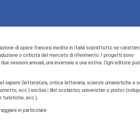
azione di opere francesi inedite in Italia soprattutto se caratter
traduzione o criticità del mercato di riferimento. I progetti sono
ue sessioni annuali, una invernale e una estiva. Ogni editore può
el sapere (letteratura, critica letteraria, scienze umanistiche e so
etto, ecc.) esclusi i libri scolastici, universitari o pratici (svilu
 turistiche, ecc.).
raggiare in particolare: