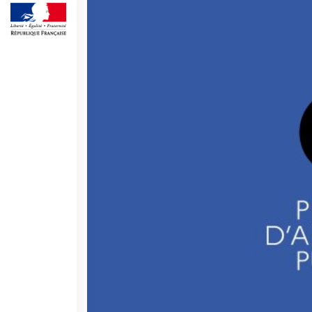
Operazioni artistiche
CINÉMA ET AUDIOVISUEL
Fuori Sala
La Francia al Cinema
Rendez-vous
Residenza XR
LIVRES
DÉBATS D'IDÉES
UNIVERSITÉ, RECHERCHE,
INNOVATION
Étudier en France
Doubles diplômes
Soutien à la recherche et
l'innovation
YEP - Young Entrepreneurs
Programme
QUI SOMMES-NOUS ?