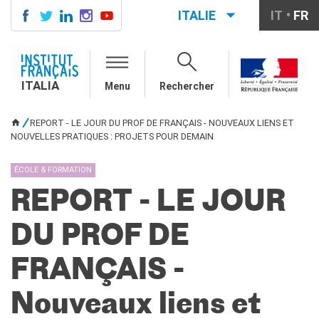
ITALIE
IT
FR
ITALIA
AGENDA
ITALIA
Menu
Rechercher
COURS DE FRANÇAIS
LE MONDE SCOLAIRE
REPORT - LE JOUR DU PROF DE FRANÇAIS - NOUVEAUX LIENS ET
VOUS ÊTES ICI
Contatti
NOUVELLES PRATIQUES : PROJETS POUR DEMAIN
Mobilità
Francofonia
ÉCOLE & FORMATION
Studenti
REPORT - LE JOUR
Formation professionnelle
France-Italie
DU PROF DE
SPECTACLE VIVANT ET
ARTS VISUELS
FRANÇAIS -
La festa della musica
Nouveau Grand Tour
Nouveaux liens et
Exaequa