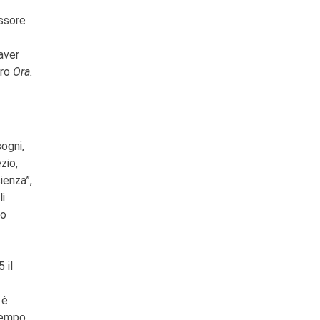
essore
aver
bro
Ora.
sogni,
zio,
ienza”,
li
co
 il
 è
 tempo