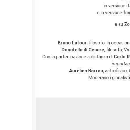
Contacts
in versione it
Organigramme
e in versione fr
Emplois/stages
Marchés Publics
e su Z
NOS MÉCÈNES
Le operazioni
Bruno Latour
, filosofo, in occasion
Come sostenere
Donatella di Cesare
, filosofa,
Vir
I Vantaggi
Con la partecipazione a distanza di
Carlo R
I nostri luoghi
important
I contatti
Aurélien Barrau
, astrofisico,
I nostri sostenitori
Moderano i gionalisti
ARCHIVES
Café dell'innovazione
Dialoghi del Farnese
Farnèse à la page
Festa della musica
Incontro italo-francesi sul
mondo di domani