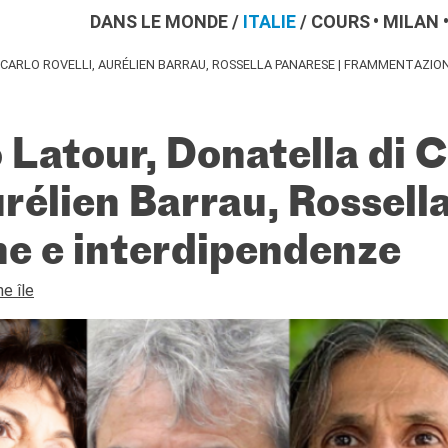
DANS LE MONDE
/
ITALIE
/
COURS
MILAN
 CARLO ROVELLI, AURÉLIEN BARRAU, ROSSELLA PANARESE | FRAMMENTAZIO
Latour, Donatella di C
urélien Barrau, Rossel
e e interdipendenze
e île