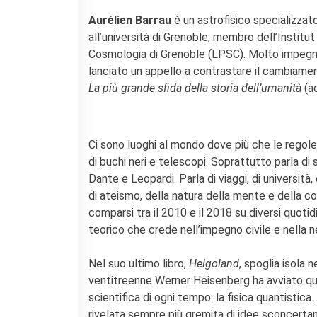
Aurélien Barrau
è un astrofisico specializzato
all’università di Grenoble, membro dell’Institu
Cosmologia di Grenoble (LPSC). Molto impegnat
lanciato un appello a contrastare il cambiamen
La più grande sfida della storia dell’umanità
(a
Ci sono luoghi al mondo dove più che le regole è
di buchi neri e telescopi. Soprattutto parla di
Dante e Leopardi. Parla di viaggi, di università
di ateismo, della natura della mente e della cos
comparsi tra il 2010 e il 2018 su diversi quotidi
teorico che crede nell’impegno civile e nella n
Nel suo ultimo libro,
Helgoland
, spoglia isola 
ventitreenne Werner Heisenberg ha avviato quel
scientifica di ogni tempo: la fisica quantistica.
rivelata sempre più gremita di idee sconcertan