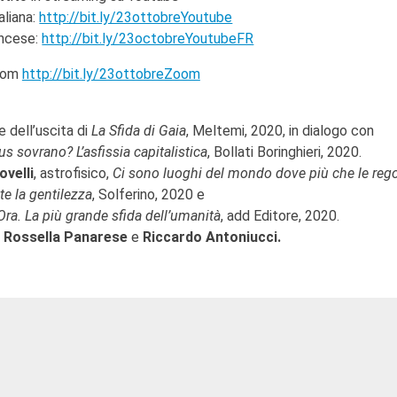
aliana:
http://bit.ly/23ottobreYoutube
ancese:
http://bit.ly/23octobreYoutubeFR
oom
http://bit.ly/23ottobreZoom
e dell’uscita di
La Sfida di Gaia
, Meltemi, 2020, in dialogo con
us sovrano? L’asfissia capitalistica
, Bollati Boringhieri, 2020.
ovelli
, astrofisico,
Ci sono luoghi del mondo dove più che le rego
e la gentilezza
, Solferino, 2020 e
Ora. La più grande sfida dell’umanità
, add Editore, 2020.
Rossella Panarese
e
Riccardo Antoniucci.