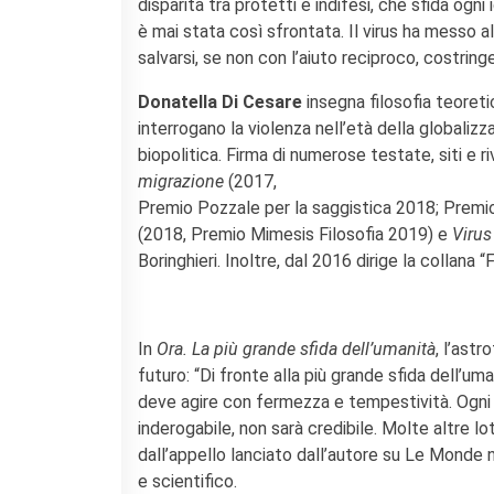
disparità tra protetti e indifesi, che sfida ogni 
è mai stata così sfrontata. Il virus ha messo a
salvarsi, se non con l’aiuto reciproco, costri
Donatella Di Cesare
insegna filosofia teoreti
interrogano la violenza nell’età della globalizz
biopolitica. Firma di numerose testate, siti e 
migrazione
(2017,
Premio Pozzale per la saggistica 2018; Premi
(2018, Premio Mimesis Filosofia 2019) e
Virus
Boringhieri. Inoltre, dal 2016 dirige la collana 
In
Ora. La più grande sfida dell’umanità
, l’ast
futuro: “Di fronte alla più grande sfida dell’uman
deve agire con fermezza e tempestività. Ogni a
inderogabile, non sarà credibile. Molte altre
dall’appello lanciato dall’autore su Le Monde 
e scientifico.