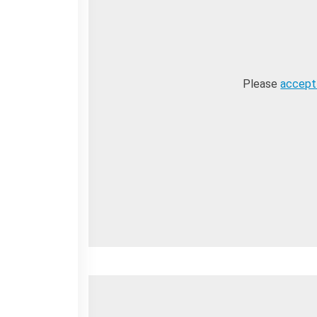
La Notte delle Idee
Operazioni artistiche
PERCHÉ IMPARARE IL
FRANCESE
Please
accept
RECHERCHER