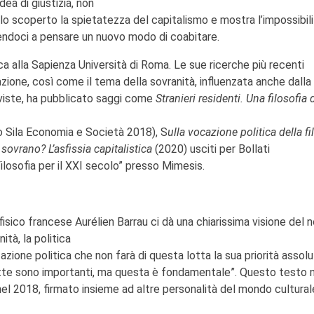
idea di giustizia, non
llo scoperto la spietatezza del capitalismo e mostra l’impossibili
ngendoci a pensare un nuovo modo di coabitare.
ca alla Sapienza Università di Roma. Le sue ricerche più recenti
azione, così come il tema della sovranità, influenzata anche dalla
riviste, ha pubblicato saggi come
Stranieri residenti. Una filosofia 
o Sila Economia e Società 2018), S
ulla vocazione politica della fi
 sovrano? L’asfissia capitalistica
(2020) usciti per Bollati
“Filosofia per il XXI secolo” presso Mimesis.
rofisico francese Aurélien Barrau ci dà una chiarissima visione del 
ità, la politica
zione politica che non farà di questa lotta la sua priorità assolu
 lotte sono importanti, ma questa è fondamentale”. Questo testo
nel 2018, firmato insieme ad altre personalità del mondo cultural