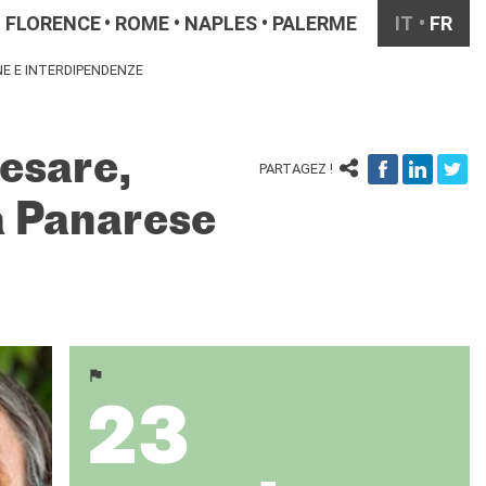
FLORENCE
ROME
NAPLES
PALERME
IT
FR
NE E INTERDIPENDENZE
esare,
PARTAGEZ !
la Panarese
23