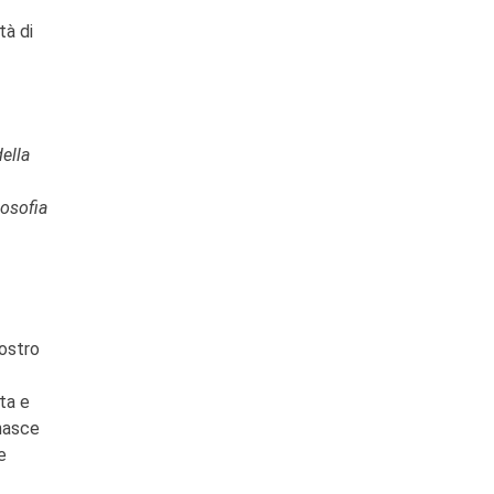
tà di
della
losofia
nostro
ta e
 nasce
e