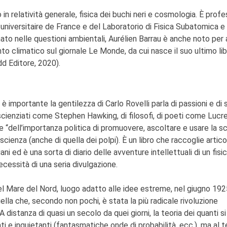
 in relatività generale, fisica dei buchi neri e cosmologia. È prof
t universitaire de France e del Laboratorio di Fisica Subatomica e
o nelle questioni ambientali, Aurélien Barrau è anche noto per 
to climatico sul giornale Le Monde, da cui nasce il suo ultimo li
dd Editore, 2020).
 importante la gentilezza di Carlo Rovelli parla di passioni e di 
 scienziati come Stephen Hawking, di filosofi, di poeti come Lucre
, e “dell’importanza politica di promuovere, ascoltare e usare la sc
cienza (anche di quella dei polpi). È un libro che raccoglie artico
ani ed è una sorta di diario delle avventure intellettuali di un fisi
ecessità di una seria divulgazione.
nel Mare del Nord, luogo adatto alle idee estreme, nel giugno 1925
la che, secondo non pochi, è stata la più radicale rivoluzione
 A distanza di quasi un secolo da quei giorni, la teoria dei quanti si
ti e inquietanti (fantasmatiche onde di probabilità, ecc.), ma al