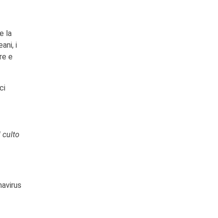
e la
ani, i
re e
ci
l culto
navirus