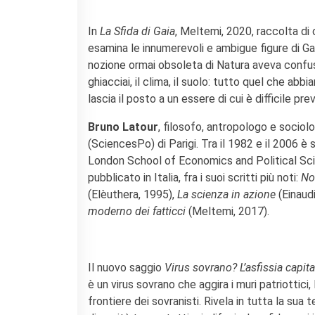
In
La Sfida di Gaia
, Meltemi, 2020, raccolta d
esamina le innumerevoli e ambigue figure di Gaia 
nozione ormai obsoleta di Natura aveva confuso, a
ghiacciai, il clima, il suolo: tutto quel che a
lascia il posto a un essere di cui è difficile pr
Bruno Latour
, filosofo, antropologo e sociolog
(SciencesPo) di Parigi. Tra il 1982 e il 2006 è
London School of Economics and Political Scie
pubblicato in Italia, fra i suoi scritti più noti:
No
(Elèuthera, 1995),
La scienza in azione
(Einaudi
moderno dei fatticci
(Meltemi, 2017).
Il nuovo saggio
Virus sovrano? L’asfissia capita
è un virus sovrano che aggira i muri patriottici,
frontiere dei sovranisti. Rivela in tutta la sua 