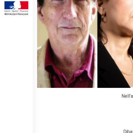
Operazioni artistiche
CINÉMA ET AUDIOVISUEL
Fuori Sala
La Francia al Cinema
Rendez-vous
Residenza XR
LIVRES
DÉBATS D'IDÉES
UNIVERSITÉ, RECHERCHE,
INNOVATION
Étudier en France
Doubles diplômes
Nell’
Soutien à la recherche et
l'innovation
YEP - Young Entrepreneurs
Programme
QUI SOMMES-NOUS ?
Diba