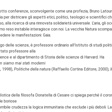
i otto conferenze, sconvolgente come una profezia, Bruno Latour
per districare gli aspetti etici, politici, teologici e scientifici ch
lla ricerca di una rinnovata solidarietà universale. L’aria, gli oce
bbiamo reso instabile interagisce con noi. La vecchia Natura scompa
evedere le manifestazioni: Gaia.
o delle scienze, è professore ordinario all’Istituto di studi politi
 stato professore alla
nce e al dipartimento di Storia delle scienze di Harvard. Ha
n siamo mai stati moderni
, 1998),
Politiche della natura
(Raffaello Cortina Editore, 2000),
I
listica
della filosofa Donatella di Cesare ci spiega perché il coro
 le boriose
terribile crudezza la logica immunitaria che esclude i più deboli. La