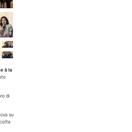
e à la
uto
ro di
ocus su
ccolta