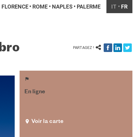
FLORENCE
ROME
NAPLES
PALERME
IT
FR
ibro
PARTAGEZ !
En ligne
Voir la carte