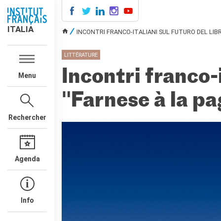
ITALIA
ITALIA
INCONTRI FRANCO-ITALIANI SUL FUTURO DEL LIBRO
VOUS ÊTES ICI
AGENDA
LITTÉRATURE
COURS DE FRANÇAIS
Incontri franco-i
Menu
LE MONDE SCOLAIRE
Contatti
"Farnese à la pa
Mobilità
Francofonia
Rechercher
Studenti
Formation professionnelle
France-Italie
Agenda
SPECTACLE VIVANT ET
ARTS VISUELS
La festa della musica
Nouveau Grand Tour
Info
Exaequa