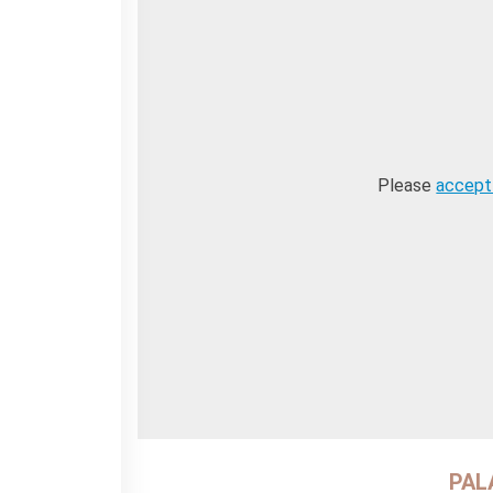
La Notte delle Idee
Operazioni artistiche
PERCHÉ IMPARARE IL
FRANCESE
RECHERCHER
Please
accept
PAL