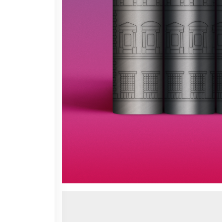
Contacts
Organigramme
Emplois/stages
Marchés Publics
NOS MÉCÈNES
Le operazioni
Come sostenere
I Vantaggi
I nostri luoghi
I contatti
I nostri sostenitori
ARCHIVES
Café dell'innovazione
Dialoghi del Farnese
Farnèse à la page
Festa della musica
Incontro italo-francesi sul
mondo di domani