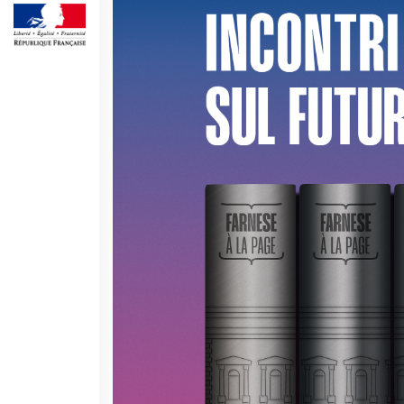
Operazioni artistiche
CINÉMA ET AUDIOVISUEL
Fuori Sala
La Francia al Cinema
Rendez-vous
Residenza XR
LIVRES
DÉBATS D'IDÉES
UNIVERSITÉ, RECHERCHE,
INNOVATION
Étudier en France
Doubles diplômes
Soutien à la recherche et
l'innovation
YEP - Young Entrepreneurs
Programme
QUI SOMMES-NOUS ?