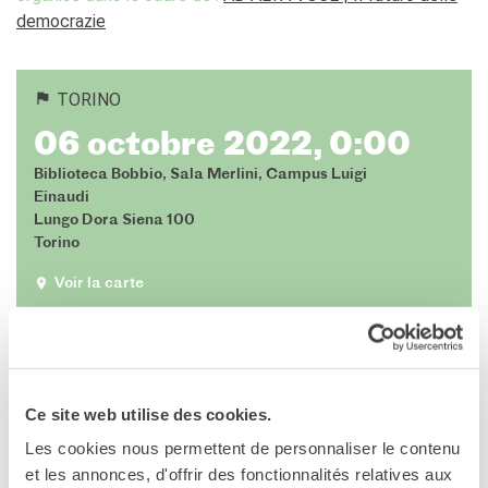
Operazioni artistiche
democrazie
CINÉMA ET AUDIOVISUEL
Fuori Sala
TORINO
La Francia al Cinema
Rendez-vous
06 octobre 2022, 0:00
Residenza XR
Biblioteca Bobbio, Sala Merlini, Campus Luigi
LIVRES
Einaudi
Lungo Dora Siena 100
DÉBATS D'IDÉES
Torino
UNIVERSITÉ, RECHERCHE,
INNOVATION
Voir la carte
Étudier en France
Doubles diplômes
Soutien à la recherche et
l'innovation
YEP - Young Entrepreneurs
Ce site web utilise des cookies.
Programme
Les cookies nous permettent de personnaliser le contenu
QUI SOMMES-NOUS ?
et les annonces, d'offrir des fonctionnalités relatives aux