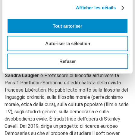
creatività e la perfettibilità del loro pubblico; come
La Notte delle Idee
Afficher les détails
l’emergere di una forma di «soft power» che può servire
Operazioni artistiche
come risorsa per le politiche pubbliche e la conversazione
PERCHÉ IMPARARE IL
Tout autoriser
democratica. Alla luce dell’attualità e delle ultime serie
FRANCESE
televisive, questo dialogo italo-francese si propone di
RECHERCHER
cogliere il ruolo cruciale delle serie televisive nello sviluppo
Autoriser la sélection
di una comprensione collettiva della democrazia nel suo
rapporto con la fiction, la politica e la sicurezza. Dialogo
Refuser
con il Torino Film Festival da confermare.
Sandra Laugier
è Professore di filosofia all’Università
Paris 1 Panthéon-Sorbonne ed editorialista della rivista
francese Libération. Ha pubblicato molto sulla filosofia del
linguaggio ordinario, sulla filosofia morale (perfezionismo
morale, etica della cura), sulla cultura popolare (film e serie
TV), sugli studi di genere, sulla democrazia e sulla
disobbedienza civile. È traduttrice dell’opera di Stanley
Cavell. Dal 2019, dirige un progetto di ricerca europeo
Demoseries.eu che si propone di studiare il soft power