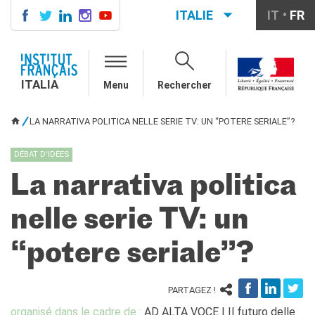
ITALIE
IT
FR
ITALIA
AGENDA
ITALIA
Menu
Rechercher
COURS DE FRANÇAIS
LE MONDE SCOLAIRE
LA NARRATIVA POLITICA NELLE SERIE TV: UN “POTERE SERIALE”?
VOUS ÊTES ICI
Contatti
Mobilità
DÉBAT D'IDÉES
Francofonia
La narrativa politica
Studenti
Formation professionnelle
nelle serie TV: un
France-Italie
SPECTACLE VIVANT ET
“potere seriale”?
ARTS VISUELS
La festa della musica
Nouveau Grand Tour
PARTAGEZ !
Exaequa
organisé dans le cadre de :
AD ALTA VOCE | Il futuro delle