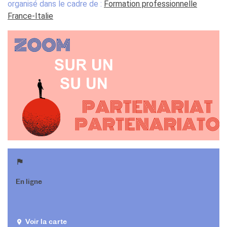
organisé dans le cadre de :
Formation professionnelle
Operazioni artistiche
France-Italie
CINÉMA ET AUDIOVISUEL
Fuori Sala
La Francia al Cinema
Rendez-vous
Residenza XR
LIVRES
DÉBATS D'IDÉES
UNIVERSITÉ, RECHERCHE,
INNOVATION
Étudier en France
Doubles diplômes
Soutien à la recherche et
l'innovation
En ligne
YEP - Young Entrepreneurs
Programme
QUI SOMMES-NOUS ?
Voir la carte