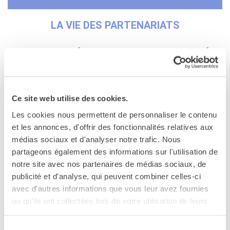
Contacts
Organigramme
LA VIE DES PARTENARIATS
Emplois/stages
Marchés Publics
ZOOM SUR L’ÉCHANGE FRANCHE-COMTÉ -
NOS MÉCÈNES
LOMBARDIE - PIÉMONT
Le operazioni
Come sostenere
I Vantaggi
Ce site web utilise des cookies.
À l’occasion du premier anniversaire du Traité du Quirinal,
I nostri luoghi
Les cookies nous permettent de personnaliser le contenu
nous avons assisté au lancement par l’Ambassadeur de
I contatti
et les annonces, d'offrir des fonctionnalités relatives aux
France en Italie du premier campus franco-italien entre des
I nostri sostenitori
médias sociaux et d'analyser notre trafic. Nous
Instituts Techniques Supérieurs Italiens et le Campus des
partageons également des informations sur l'utilisation de
ARCHIVES
Métiers et des Qualifications d’Excellence
notre site avec nos partenaires de médias sociaux, de
Café dell'innovazione
Microtechniques et Systèmes Intelligents, à l’Alliance
publicité et d'analyse, qui peuvent combiner celles-ci
Dialoghi del Farnese
Française de Turin le 5 décembre 2022.
avec d'autres informations que vous leur avez fournies
Farnèse à la page
ou qu'ils ont collectées lors de votre utilisation de leurs
À la suite de cette rencontre ont été établis les
Festa della musica
services.
partenariats suivants :
Incontro italo-francesi sul
mondo di domani
Sélection