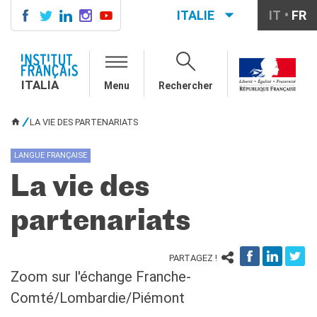
ITALIE
IT
FR
ITALIA
AGENDA
ITALIA
Menu
Rechercher
COURS DE FRANÇAIS
LE MONDE SCOLAIRE
LA VIE DES PARTENARIATS
VOUS ÊTES ICI
Contatti
Mobilità
LANGUE FRANÇAISE
Francofonia
La vie des
Studenti
Formation professionnelle
partenariats
France-Italie
SPECTACLE VIVANT ET
ARTS VISUELS
PARTAGEZ !
La festa della musica
Zoom sur l'échange Franche-
Nouveau Grand Tour
Comté/Lombardie/Piémont
Exaequa