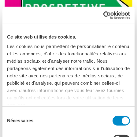
Operazioni artistiche
CINÉMA ET AUDIOVISUEL
Fuori Sala
La Francia al Cinema
Ce site web utilise des cookies.
Rendez-vous
Residenza XR
Les cookies nous permettent de personnaliser le contenu
et les annonces, d'offrir des fonctionnalités relatives aux
LIVRES
médias sociaux et d'analyser notre trafic. Nous
Ce cycle francophone de débats d’idées est organisé par
DÉBATS D'IDÉES
partageons également des informations sur l'utilisation de
l’Institut français Italia avec le soutien de l’Institut français
UNIVERSITÉ, RECHERCHE,
notre site avec nos partenaires de médias sociaux, de
de Paris et en partenariat avec les universités, festivals et
INNOVATION
publicité et d'analyse, qui peuvent combiner celles-ci
éditeurs italiens.
Étudier en France
avec d'autres informations que vous leur avez fournies
« Perspectives critiques »
a pour vocation d’illustrer la
Doubles diplômes
ou qu'ils ont collectées lors de votre utilisation de leurs
recherche et la pensée contemporaines les plus
Soutien à la recherche et
services.
l'innovation
novatrices. L’Institut français Italia entend ainsi participer
Sélection
YEP - Young Entrepreneurs
aux débats qui animent la société italienne en proposant,
Programme
Nécessaires
du
tout au long de l’année et partout en Italie, des rencontres
consentement
et conférences publiques avec les chercheurs,
QUI SOMMES-NOUS ?