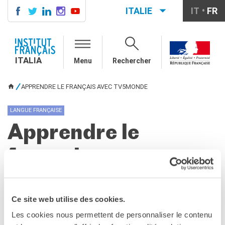
ITALIE
IT
FR
ITALIA
AGENDA
ITALIA
Menu
Rechercher
COURS DE FRANÇAIS
LE MONDE SCOLAIRE
APPRENDRE LE FRANÇAIS AVEC TV5MONDE
VOUS ÊTES ICI
Contatti
Mobilità
LANGUE FRANÇAISE
Francofonia
Apprendre le
Studenti
Formation professionnelle
français avec
France-Italie
SPECTACLE VIVANT ET
TV5MONDE
ARTS VISUELS
La festa della musica
Ce site web utilise des cookies.
Nouveau Grand Tour
PARTAGEZ !
Les cookies nous permettent de personnaliser le contenu
Exaequa