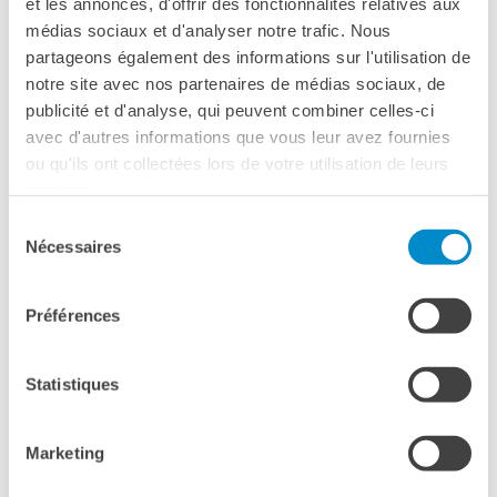
et les annonces, d'offrir des fonctionnalités relatives aux
Operazioni artistiche
médias sociaux et d'analyser notre trafic. Nous
CINÉMA ET AUDIOVISUEL
partageons également des informations sur l'utilisation de
Fuori Sala
notre site avec nos partenaires de médias sociaux, de
La Francia al Cinema
publicité et d'analyse, qui peuvent combiner celles-ci
Rendez-vous
avec d'autres informations que vous leur avez fournies
Residenza XR
ou qu'ils ont collectées lors de votre utilisation de leurs
services.
LIVRES
Sélection
DÉBATS D'IDÉES
Nécessaires
du
Impara da solo!
UNIVERSITÉ, RECHERCHE,
consentement
INNOVATION
Préférences
Étudier en France
SUR LE SITE «APPRENDE LE FRANÇAIS AVEC
Doubles diplômes
Soutien à la recherche et
TV5» VOUS POUVEZ APPRENDRE LE
Statistiques
l'innovation
FRANÇAIS EN AUTONOMIE GRÂCE A UN
YEP - Young Entrepreneurs
Programme
DISPOSITIF ORIGINAL, LUDIQUE ET GRATUIT.
Marketing
QUI SOMMES-NOUS ?
Exercices interactifs en ligne pour pratiquer la langue