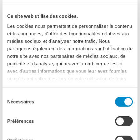
DIPLOMI E TEST
DELF-DALF
Ce site web utilise des cookies.
Altri test
Les cookies nous permettent de personnaliser le contenu
MEDIATECA
et les annonces, d'offrir des fonctionnalités relatives aux
Culturethèque
médias sociaux et d'analyser notre trafic. Nous
partageons également des informations sur l'utilisation de
PERCORSO IN FRANCESE
notre site avec nos partenaires de médias sociaux, de
Attività per la classe
FESTIVAL
PALERMO
publicité et d'analyse, qui peuvent combiner celles-ci
Certificazioni
avec d'autres informations que vous leur avez fournies
Formazioni per docenti
25 - 31 maggio
ou qu'ils ont collectées lors de votre utilisation de leurs
Laboratori
Cantieri Culturali alla Zisa
services.
Mobilità
Via Paolo Gili, 4
Sélection
Palermo
UNIVERSITÀ
Nécessaires
du
Cooperazione
Vedere la mappa
consentement
universitaria
Studiare in Francia
Préférences
SICILIA QUEER
Soggiorni linguistici in
International New Visions
Francia
FILMFEST