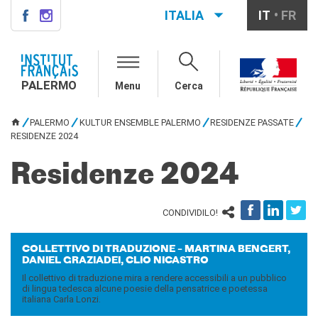
ITALIA
IT
FR
PALERMO
INSTITUT FRANÇAIS
PALERMO
PALERMO
Menu
Cerca
L'équipe
Informazioni utili
PALERMO
KULTUR ENSEMBLE PALERMO
RESIDENZE PASSATE
TU SEI QUI
RESIDENZE 2024
AGENDA
Residenze 2024
CORSI
Francese generale
Conversazione
CONDIVIDILO!
Corsi su misura
Rendez-vous avec le
français
COL­LET­TI­VO DI TRA­DU­ZIO­NE – MAR­TI­NA BEN­GERT,
DA­NIEL GRA­ZIA­DEI, CLIO NI­CA­STRO
Corsi di preparazione DELF-
Il collettivo di traduzione mira a rendere accessibili a un pubblico
DALF
di lingua tedesca alcune poesie della pensatrice e poetessa
Corsi per scuole
italiana Carla Lonzi.