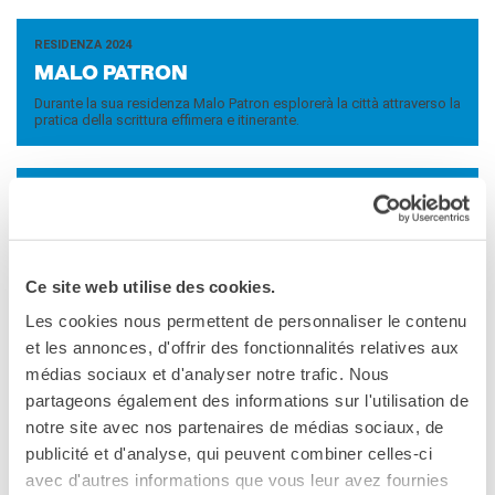
DIPLOMI E TEST
DELF-DALF
RESIDENZA 2024
Altri test
MALO PA­TRON
Durante la sua residenza Malo Patron esplorerà la città attraverso la
MEDIATECA
pratica della scrittura effimera e itinerante.
Culturethèque
PERCORSO IN FRANCESE
RESIDENZA 2024
Attività per la classe
SVEN KE­ROM­NES
Certificazioni
Durante la sua residenza, Sven Keromnes si dedicherà al suo
Formazioni per docenti
attuale progetto di traduzione, una riscrittura dell'"Odissea" da
Laboratori
Ce site web utilise des cookies.
parte della (...)
Mobilità
Les cookies nous permettent de personnaliser le contenu
et les annonces, d'offrir des fonctionnalités relatives aux
UNIVERSITÀ
médias sociaux et d'analyser notre trafic. Nous
Cooperazione
universitaria
In questa sezione
partageons également des informations sur l'utilisation de
Studiare in Francia
notre site avec nos partenaires de médias sociaux, de
Soggiorni linguistici in
publicité et d'analyse, qui peuvent combiner celles-ci
Francia
avec d'autres informations que vous leur avez fournies
RESIDENZA HARUN FAROCKI INSTITUT