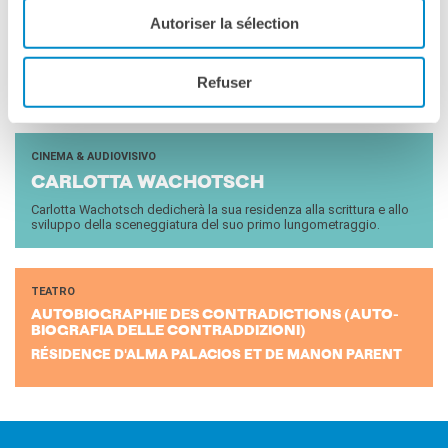
PLE
Autoriser la sélection
24 GIUGNO - 07 LUGLIO 2024
"Rosa, la voix d’un peuple" è un ritratto sonoro in forma di
“Hörspiel” messo in scena, che rende omaggio alla donna e artista
Refuser
Rosa (...)
CINEMA & AUDIOVISIVO
CAR­LOT­TA WA­CHO­TSCH
Carlotta Wachotsch dedicherà la sua residenza alla scrittura e allo
sviluppo della sceneggiatura del suo primo lungometraggio.
TEATRO
AU­TO­BIO­GRA­PHIE DES CON­TRA­DIC­TIONS (AU­TO­
BIO­GRA­FIA DELLE CON­TRAD­DI­ZIO­NI)
RÉSIDENCE D'ALMA PALACIOS ET DE MANON PARENT