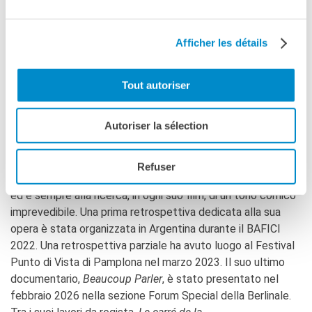
all’ascolto dell’altro e chi invece si sforza di stare al mondo
nel migliore dei modi possibili. Una parabola
apparentemente tenue, in realtà sottilmente parodica e
Afficher les détails
sconcertante, su quanto l’esistenza possa tendere, senza
accorgersene, all’autodistruzione, e su come una risata sia
Tout autoriser
indistinguibile da un pianto.
Autoriser la sélection
La regista
Critica cinematografica e regista francese, ha diretto sia
Refuser
film di finzione che documentari. Si interessa alla commedia
ed è sempre alla ricerca, in ogni suo film, di un tono comico
imprevedibile. Una prima retrospettiva dedicata alla sua
opera è stata organizzata in Argentina durante il BAFICI
2022. Una retrospettiva parziale ha avuto luogo al Festival
Punto di Vista di Pamplona nel marzo 2023. Il suo ultimo
documentario,
Beaucoup Parler
, è stato presentato nel
febbraio 2026 nella sezione Forum Special della Berlinale.