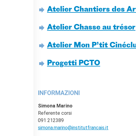
KULTUR ENSEMBLE
PALERMO
Atelier Chantiers des Ar
Atelier Panormos - La
Bottega
Atelier Chasse au trésor
Bandi
Residenze 2026
Residenze passate
Atelier Mon P’tit Cinécl
Cantieri Culturali alla Zisa
Progetti PCTO
CERCA
INFORMAZIONI
Simona Marino
Referente corsi
091 212389
simona.marino@institutfrancais.it