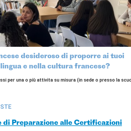
ncese desideroso di proporre ai tuoi
lingua e nella cultura francese?
ssi per una o più attivita su misura (in sede o presso la scuo
OSTE
 di Preparazione alle Certificazioni