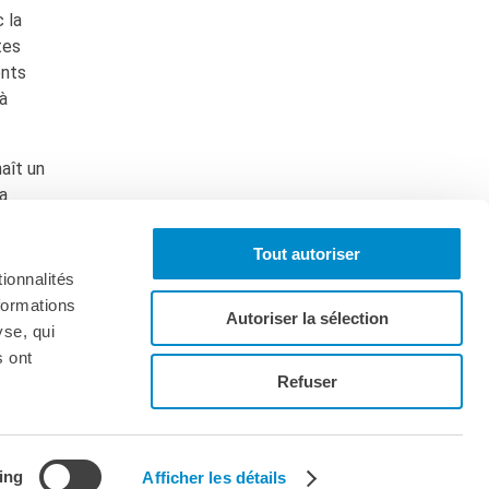
 la
tes
ents
à
aît un
la
Tout autoriser
ionnalités
formations
Autoriser la sélection
yse, qui
s ont
Iscriviti alla newsletter
Refuser
ing
Afficher les détails