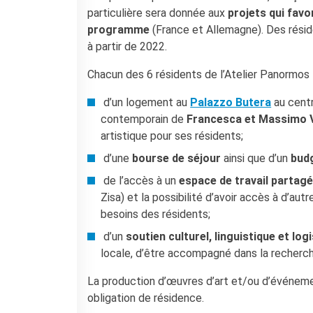
KULTUR ENSEMBLE
particulière sera donnée aux
projets qui favo
PALERMO
programme
(France et Allemagne). Des résid
Atelier Panormos - La
à partir de 2022.
Bottega
Bandi
Chacun des 6 résidents de l’Atelier Panormos 
Residenze 2026
Residenze passate
d’un logement au
Palazzo Butera
au centr
Cantieri Culturali alla Zisa
contemporain de
Francesca et Massimo 
artistique pour ses résidents;
CERCA
d’une
bourse de séjour
ainsi que d’un
bud
de l’accès à un
espace de travail
partag
Zisa) et la possibilité d’avoir accès à d’aut
besoins des résidents;
d’un
soutien culturel, linguistique et log
locale, d’être accompagné dans la recherch
La production d’œuvres d’art et/ou d’événem
obligation de résidence.