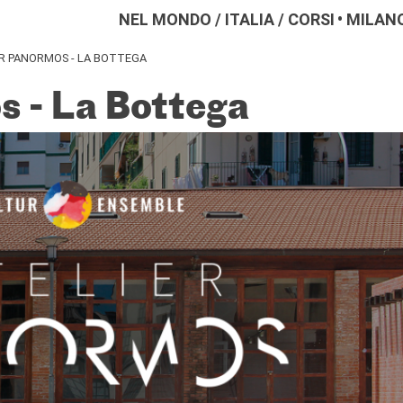
NEL MONDO
/
ITALIA
/
CORSI
MILAN
ER PANORMOS - LA BOTTEGA
s - La Bottega