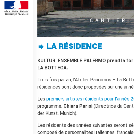
DIPLOMI E TEST
DELF-DALF
Altri test
MEDIATECA
Culturethèque
PERCORSO IN FRANCESE
LA RÉSIDENCE
Attività per la classe
Certificazioni
KULTUR ENSEMBLE PALERMO prend la forme
LA BOTTEGA.
Formazioni per docenti
Laboratori
Trois fois par an, l’Atelier Panormos – La Bot
Mobilità
résidences sont donc proposées sur une année,
UNIVERSITÀ
Les
premiers artistes résidents pour l’année
Cooperazione
programme,
Chiara Parisi
(Directrice du Cen
universitaria
der Kunst, Munich).
Studiare in Francia
Soggiorni linguistici in
Les résidents des années suivantes seront sé
Francia
composé de personnalités italiennes, français