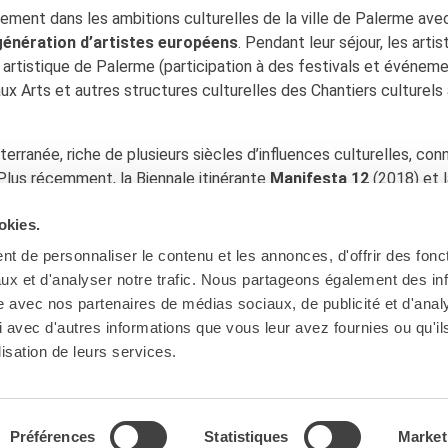
nement dans les ambitions culturelles de la ville de Palerme avec
génération d’artistes européens
. Pendant leur séjour, les artis
 et artistique de Palerme (participation à des festivals et événem
x Arts et autres structures culturelles des Chantiers culturels 
erranée, riche de plusieurs siècles d’influences culturelles, conn
Plus récemment, la Biennale itinérante
Manifesta 12
(2018) et 
019) n’ont fait que confirmer l’attractivité artistique de la ville.
okies.
t de personnaliser le contenu et les annonces, d'offrir des fonct
ux et d'analyser notre trafic. Nous partageons également des in
site avec nos partenaires de médias sociaux, de publicité et d'anal
 avec d'autres informations que vous leur avez fournies ou qu'il
lisation de leurs services.
Préférences
Statistiques
Market