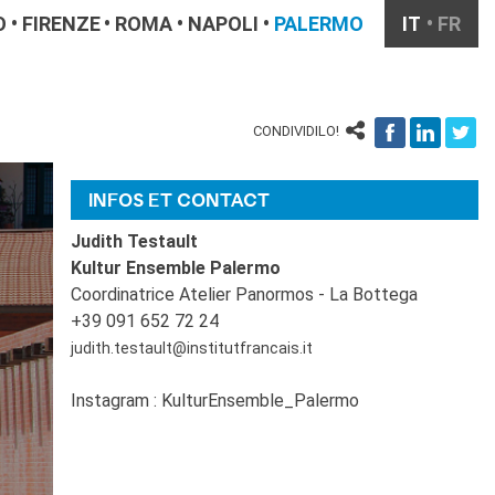
O
FIRENZE
ROMA
NAPOLI
PALERMO
IT
FR
CONDIVIDILO!
INFOS ET CONTACT
Judith Testault
Kultur Ensemble Palermo
Coordinatrice Atelier Panormos - La Bottega
+39 091 652 72 24
judith.testault@institutfrancais.it
Instagram : KulturEnsemble_Palermo