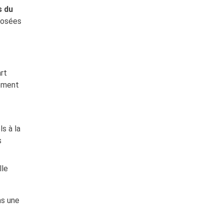
s du
posées
art
sement
ls à la
s
lle
as une