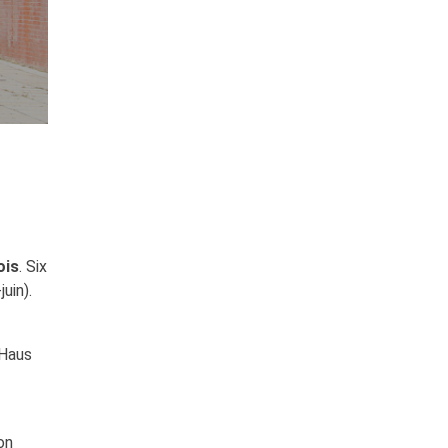
ois
. Six
uin).
 Haus
on