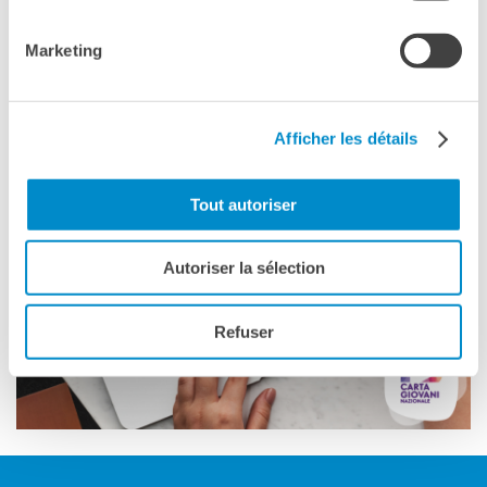
KULTUR ENSEMBLE
PALERMO
Marketing
Atelier Panormos - La
Bottega
Bandi
Residenze 2026
Afficher les détails
Residenze passate
Cantieri Culturali alla Zisa
Tout autoriser
CERCA
Autoriser la sélection
Refuser