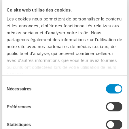
DIPLOMI E TEST
Ce site web utilise des cookies.
DELF-DALF
Altri test
Les cookies nous permettent de personnaliser le contenu
et les annonces, d'offrir des fonctionnalités relatives aux
MEDIATECA
médias sociaux et d'analyser notre trafic. Nous
LINGUA FRANCESE
Culturethèque
partageons également des informations sur l'utilisation de
DI­PLO­MI DELF DALF
PERCORSO IN FRANCESE
notre site avec nos partenaires de médias sociaux, de
L’Institut français Palermo è sede per il conseguimento delle
Attività per la classe
certificazioni ufficiali DELF/DALF, riconosciute a livello
publicité et d'analyse, qui peuvent combiner celles-ci
internazionale e dalle università francesi. La sede di Palermo ha
Certificazioni
avec d'autres informations que vous leur avez fournies
competenza sulle province di Palermo, Agrigento, Caltanissetta e
Trapani.
Formazioni per docenti
ou qu'ils ont collectées lors de votre utilisation de leurs
Laboratori
services.
Mobilità
Sélection
ALTRI TEST
Nécessaires
du
UNIVERSITÀ
consentement
Cooperazione
universitaria
Préférences
PIATTAFORMA DI PREPARAZIONE AL DELF:
Studiare in Francia
OFFERTA ESCLUSIVA CON LA CGN
Soggiorni linguistici in
Francia
Statistiques