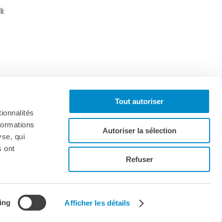
i:
Tout autoriser
ionnalités
formations
Autoriser la sélection
yse, qui
s ont
Iscriviti alla newsletter
Refuser
ing
Afficher les détails