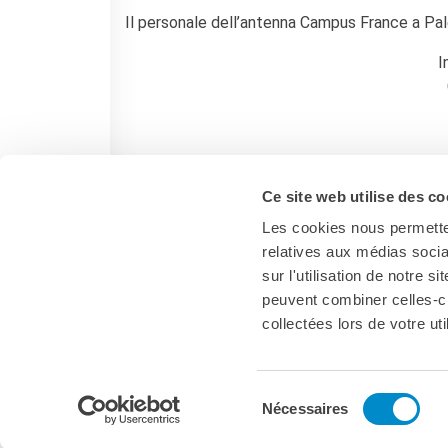
Il personale dell’antenna Campus France a Pal
I
Per chiedere un appuntamento:
camille.eyme
Ce site web utilise des co
Les cookies nous permetten
relatives aux médias socia
sur l'utilisation de notre 
peuvent combiner celles-ci
collectées lors de votre uti
Palermo
Sélection
Nécessaires
du
consentement