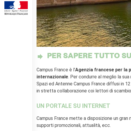
DIPLOMI E TEST
DELF-DALF
Altri test
MEDIATECA
Culturethèque
PERCORSO IN FRANCESE
Attività per la classe
PER SAPERE TUTTO SU
Certificazioni
Formazioni per docenti
Campus France è l’
Agenzia francese per la p
Laboratori
internazionale
. Per condurre al meglio la sua
Mobilità
Spazi ed Antenne Campus France diffusi in 121
in stretta collaborazione coi lettori di scambio
UNIVERSITÀ
Cooperazione
universitaria
UN PORTALE SU INTERNET
Studiare in Francia
Soggiorni linguistici in
Campus France mette a disposizione un gran nu
Francia
supporti promozionali, attualità, ecc.