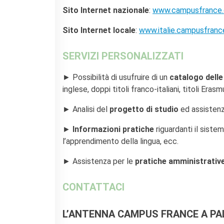
KULTUR ENSEMBLE
Sito Internet nazionale
:
www.campusfrance.
PALERMO
Atelier Panormos - La
Sito Internet locale
:
www.italie.campusfranc
Bottega
Bandi
SERVIZI PERSONALIZZATI
Residenze 2026
Residenze passate
► Possibilità di usufruire di un
catalogo delle
Cantieri Culturali alla Zisa
inglese, doppi titoli franco-italiani, titoli Era
CERCA
► Analisi del
progetto di studio
ed assistenza
►
Informazioni pratiche
riguardanti il sistem
l’apprendimento della lingua, ecc.
► Assistenza per le
pratiche amministrativ
CONTATTACI
L’ANTENNA CAMPUS FRANCE A P