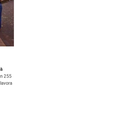
tà
en 255
lavora