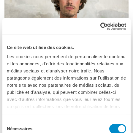
DIPLOMI E TEST
DELF-DALF
Altri test
MEDIATECA
Culturethèque
Victor Missud è in residenza presso l’Atelier Panormos
PERCORSO IN FRANCESE
Ce site web utilise des cookies.
da maggio a luglio 2023
Attività per la classe
Les cookies nous permettent de personnaliser le contenu
Certificazioni
et les annonces, d'offrir des fonctionnalités relatives aux
Victor Missud
è un regista originario di Tolosa che vive tra
Formazioni per docenti
médias sociaux et d'analyser notre trafic. Nous
la Francia e Palermo. Attraverso il suo lavoro si dedica a
Laboratori
partageons également des informations sur l'utilisation de
persone ai margini della società e del territorio, che
Mobilità
notre site avec nos partenaires de médias sociaux, de
diventano attori non professionisti dei suoi film. Dando loro
publicité et d'analyse, qui peuvent combiner celles-ci
l’opportunità di interpretare se stessi all’interno di un film di
UNIVERSITÀ
avec d'autres informations que vous leur avez fournies
finzione, l’artista dà a queste persone la possibilità di
Cooperazione
ou qu'ils ont collectées lors de votre utilisation de leurs
universitaria
esprimere, rappresentandola, la loro realtà.
services.
Studiare in Francia
Per il suo primo film, il documentario di finzione
La forêt de
Soggiorni linguistici in
Sélection
l’espace
(2019, Menzione speciale della giuria internazionale
Francia
Nécessaires
du