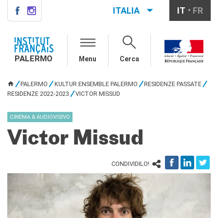
ITALIA
IT
FR
PALERMO
INSTITUT FRANÇAIS
PALERMO
PALERMO
Menu
Cerca
L'équipe
Informazioni utili
PALERMO
KULTUR ENSEMBLE PALERMO
RESIDENZE PASSATE
TU SEI QUI
RESIDENZE 2022-2023
VICTOR MISSUD
AGENDA
CORSI
CINEMA & AUDIOVISIVO
Francese generale
Victor Missud
Conversazione
Corsi su misura
Rendez-vous avec le
CONDIVIDILO!
français
Corsi di preparazione DELF-
DALF
Corsi per scuole