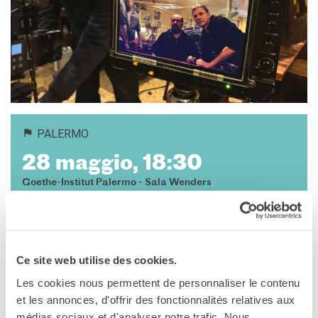
DIPLOMI E TEST
DELF-DALF
Altri test
MEDIATECA
Culturethèque
PERCORSO IN FRANCESE
Attività per la classe
PALERMO
Certificazioni
28 maggio, 18:30
Formazioni per docenti
Laboratori
Goethe-Institut Palermo - Sala Wenders
Mobilità
Via Paolo Gili, 4
Palermo
UNIVERSITÀ
Telefono +39 091 652 86 80
Cooperazione
Vedere la mappa
universitaria
Ce site web utilise des cookies.
Studiare in Francia
Les cookies nous permettent de personnaliser le contenu
Soggiorni linguistici in
28 maggio 2026, 18.30 / Sala Wenders - Goethe-Institut
et les annonces, d'offrir des fonctionnalités relatives aux
Francia
médias sociaux et d'analyser notre trafic. Nous