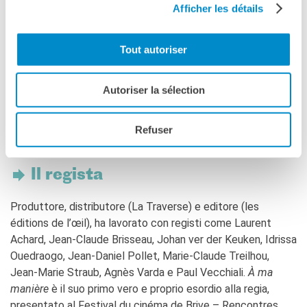
rispecchiamenti, silenzi, rimbalzi, messe in scena di messe in
Afficher les détails
scena, Teicher gira un film con la stessa delicatezza con
cui si accende una candela, fa viaggiare lo sguardo negli
Tout autoriser
spazi delle interviste di Achard e intanto sussurra il
miracolo del cinema come testimonianza di un sentimento.
“Quando consideriamo quanto la morte ci sia familiare,
Autoriser la sélection
quanto sia completa la nostra ignoranza, e quanto sia stata
sempre assente una via di fuga, dobbiamo ammettere che il
Refuser
segreto è ben custodito” (Vladimir Jankélévitch).
Il regista
Produttore, distributore (La Traverse) e editore (les
éditions de l’œil), ha lavorato con registi come Laurent
Achard, Jean-Claude Brisseau, Johan ver der Keuken, Idrissa
Ouedraogo, Jean-Daniel Pollet, Marie-Claude Treilhou,
Jean-Marie Straub, Agnès Varda e Paul Vecchiali.
À ma
manière
è il suo primo vero e proprio esordio alla regia,
presentato al Festival du cinéma de Brive – Rencontres