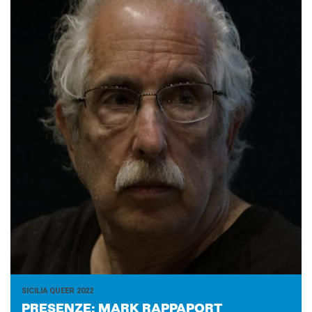
SICILIA QUEER 2022
PRE­SEN­ZE: MARK RAP­PA­PORT