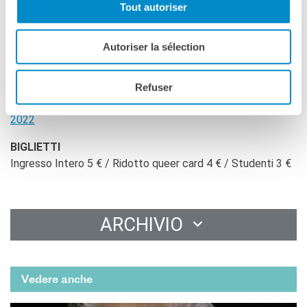
Tout autoriser
francese
Marie Losier
.
Quest’anno ancora, l’
Institut français Italia
è
partner
e
Autoriser la sélection
sostenitore
del festival.
PROGRAMMA
Refuser
https://www.siciliaqueerfilmfest.it/edizioni/sicilia-queer-
2022
BIGLIETTI
Ingresso Intero 5 € / Ridotto queer card 4 € / Studenti 3 €
ARCHIVIO
Vedere anche