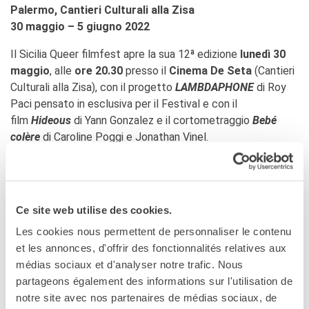
Palermo, Cantieri Culturali alla Zisa
KULTUR ENSEMBLE
PALERMO
30 maggio – 5 giugno 2022
Atelier Panormos - La
Bottega
Il Sicilia Queer filmfest apre la sua 12ª edizione
lunedì 30
Bandi
maggio
, alle
ore 20.30
presso il
Cinema De Seta
(Cantieri
Residenze 2026
Culturali alla Zisa), con il progetto
LAMBDAPHONE
di Roy
Residenze passate
Paci pensato in esclusiva per il Festival e con il
Cantieri Culturali alla Zisa
film
Hideous
di Yann Gonzalez e il cortometraggio
Bebé
colère
di Caroline Poggi e Jonathan Vinel.
CERCA
In
7 giorni
di
programmazione
il SQFF presenterà:
9
film
di autori significativi, poco conosciuti al grande
pubblico in concorso nella sezione
Nuove
Visioni
;
13
Ce site web utilise des cookies.
film
in concorso nella sezione
Queer
Short
, la cui la
stragrande maggioranza sono girati da donne e portano le
Les cookies nous permettent de personnaliser le contenu
tracce di un passato queer emarginato dalla storiografia
et les annonces, d'offrir des fonctionnalités relatives aux
dominante;
19 titoli
della sezione
Panorama
Queer
, che
médias sociaux et d'analyser notre trafic. Nous
vede la presenza della regista americana Madeleine Olnek,
partageons également des informations sur l'utilisation de
la francese Claire Simon, l’inglese Beatrice Gibson e
notre site avec nos partenaires de médias sociaux, de