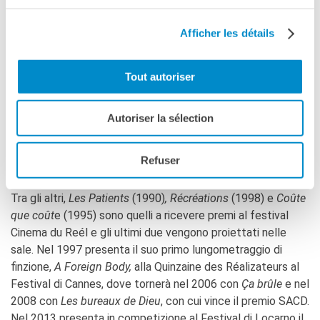
nell’immaginario di Duras. Marguerite vive una vita
jusqu’au
bout
e chi le sta vicino non ha altra scelta che condividerla.
Afficher les détails
Ancora una volta Claire Simon si confronta con un tema
impegnativo e si distingue per il suo cinema coraggioso e
Tout autoriser
audace, capace di porre domande che pochi osano.
Claire Simon
Autoriser la sélection
Inizia la sua carriera come montatrice, per poi passare alla
regia con una serie di cortometraggi, tra i quali la serie per
Refuser
la tv francese
Scènes de ménage
del 1992. Scopre la
forma documentaristica in un workshop agli Ateliers Varan.
Tra gli altri,
Les Patients
(1990)
, Récréations
(1998) e
Coûte
que coût
e (1995) sono quelli a ricevere premi al festival
Cinema du Reél e gli ultimi due vengono proiettati nelle
sale. Nel 1997 presenta il suo primo lungometraggio di
finzione,
A Foreign Body,
alla Quinzaine des Réalizateurs al
Festival di Cannes, dove tornerà nel 2006 con
Ça brûle
e nel
2008 con
Les bureaux de Dieu
, con cui vince il premio SACD.
Nel 2013 presenta in competizione al Festival di Locarno il