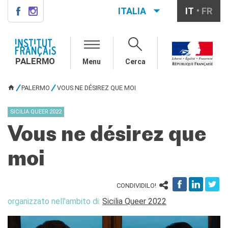
ITALIA
IT
FR
PALERMO
INSTITUT FRANÇAIS
PALERMO
PALERMO
Menu
Cerca
L'équipe
Informazioni utili
PALERMO
VOUS NE DÉSIREZ QUE MOI
TU SEI QUI
AGENDA
SICILIA QUEER 2022
CORSI
Vous ne désirez que
Francese generale
Conversazione
moi
Corsi su misura
Rendez-vous avec le
français
CONDIVIDILO!
Corsi di preparazione DELF-
organizzato nell'ambito di:
Sicilia Queer 2022
DALF
Corsi per scuole