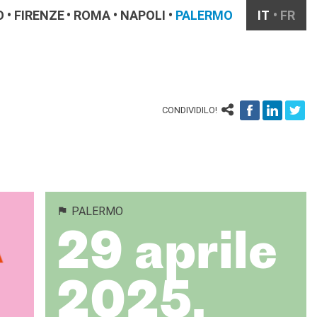
O
FIRENZE
ROMA
NAPOLI
PALERMO
IT
FR
CONDIVIDILO!
PALERMO
29 aprile
2025,