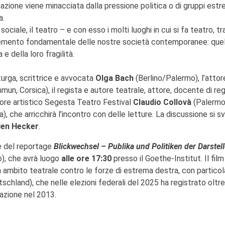
azione viene minacciata dalla pressione politica o di gruppi estr
a.
ciale, il teatro – e con esso i molti luoghi in cui si fa teatro, tr
n elemento fondamentale delle nostre società contemporanee: que
 e della loro fragilità.
turga, scrittrice e avvocata
Olga Bach
(Berlino/Palermo), l’attor
n, Corsica), il regista e autore teatrale, attore, docente di reg
tore artistico Segesta Teatro Festival
Claudio Collovà
(Palermo)
, che arricchirà l’incontro con delle letture. La discussione si s
len Hecker
.
e del reportage
Blickwechsel – Publika und Politiken der Darstel
no), che avrà luogo
alle ore 17:30
presso il Goethe-Institut. Il film
in ambito teatrale contro le forze di estrema destra, con particol
tschland), che nelle elezioni federali del 2025 ha registrato oltre
dazione nel 2013.