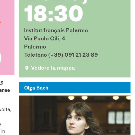
18:30
Institut français Palermo
Via Paolo Gili, 4
Palermo
Telefono (+39) 091 21 23 89
Vedere la mappa
29
Olga Bach
ranee
volta,
o
 in