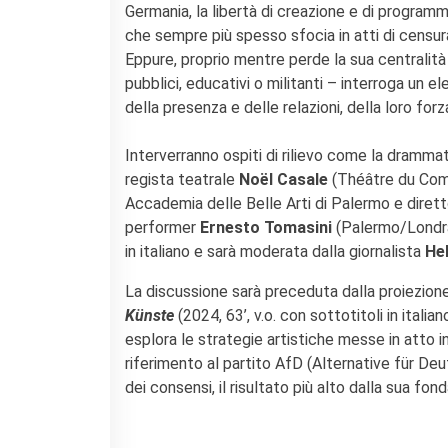
KULTUR ENSEMBLE
Germania, la libertà di creazione e di programm
PALERMO
che sempre più spesso sfocia in atti di censur
Atelier Panormos - La
Eppure, proprio mentre perde la sua centralità so
Bottega
pubblici, educativi o militanti – interroga u
Bandi
della presenza e delle relazioni, della loro forza
Residenze 2026
Residenze passate
Interverranno ospiti di rilievo come la dramma
Cantieri Culturali alla Zisa
regista teatrale
Noël Casale
(Théâtre du Commu
Accademia delle Belle Arti di Palermo e diret
CERCA
performer
Ernesto Tomasini
(Palermo/Londra)
in italiano e sarà moderata dalla giornalista
He
La discussione sarà preceduta dalla proiezion
Künste
(2024, 63’, v.o. con sottotitoli in italia
esplora le strategie artistiche messe in atto 
riferimento al partito AfD (Alternative für Deu
dei consensi, il risultato più alto dalla sua fon