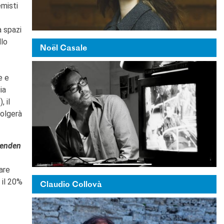
emisti
a spazi
llo
Noël Casale
e e
ia
, il
volgerà
lenden
are
 il 20%
Claudio Collovà