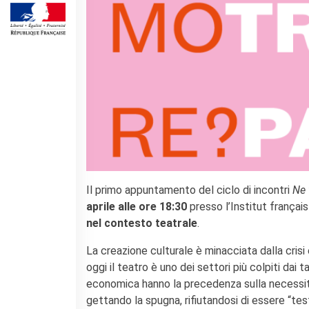
DIPLOMI E TEST
DELF-DALF
Altri test
MEDIATECA
Culturethèque
PERCORSO IN FRANCESE
Attività per la classe
Certificazioni
Formazioni per docenti
Laboratori
Mobilità
Il primo appuntamento del ciclo di incontri
Ne 
aprile alle ore 18:30
presso l’Institut françai
UNIVERSITÀ
nel contesto teatrale
.
Cooperazione
universitaria
La creazione culturale è minacciata dalla crisi
Studiare in Francia
oggi il teatro è uno dei settori più colpiti dai tag
Soggiorni linguistici in
economica hanno la precedenza sulla necessità d
Francia
gettando la spugna, rifiutandosi di essere “te