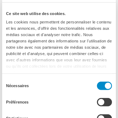
Corsi aziendali
Informazioni utili: Calendario
Ce site web utilise des cookies.
e CGV
Corsi di teatro
Les cookies nous permettent de personnaliser le contenu
et les annonces, d'offrir des fonctionnalités relatives aux
DIPLOMI & TEST
médias sociaux et d'analyser notre trafic. Nous
Diplomi DELF DALF
partageons également des informations sur l'utilisation de
Test di lingua TCF
notre site avec nos partenaires de médias sociaux, de
SERVIZIO TRADUZIONE
publicité et d'analyse, qui peuvent combiner celles-ci
avec d'autres informations que vous leur avez fournies
MEDIATECA
01 - 31 marzo 2025
ou qu'ils ont collectées lors de votre utilisation de leurs
Catalogo
services.
Culturethèque
Mars, mois de la francophonie
Sélection
CINEMA
Nécessaires
du
Scarica il programma del mese!
SCUOLA & UNIVERSITÀ
consentement
Cooperazione educativa
Préférences
Cooperazione
universitaria
ARCHIVIO
Soggiorni linguistici in