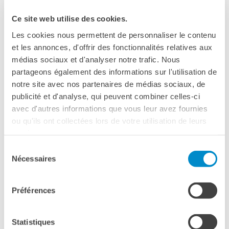
Cours pour les écoles
Ce site web utilise des cookies.
Cours entreprises
Informazioni utili: Calendario
Les cookies nous permettent de personnaliser le contenu
e CGV
et les annonces, d'offrir des fonctionnalités relatives aux
Cours de théâtre
médias sociaux et d'analyser notre trafic. Nous
partageons également des informations sur l'utilisation de
DIPLÔMES ET TESTS
notre site avec nos partenaires de médias sociaux, de
Diplômes DELF DALF
publicité et d'analyse, qui peuvent combiner celles-ci
Test de Connaissance du
01 - 31 mars 2025
Français TCF
avec d'autres informations que vous leur avez fournies
ou qu'ils ont collectées lors de votre utilisation de leurs
SERVICES DE
services.
TRADUCTION
Mars, mois de la francophonie
Sélection
MÉDIATHÈQUE
Scarica il programma del mese!
Nécessaires
du
Accès au catalogue
consentement
Culturethèque
Préférences
CINEMA
ARCHIVES
ÉCOLE & UNIVERSITÉ
Statistiques
Coopération éducative