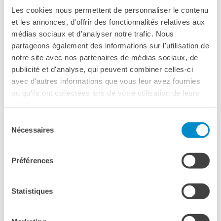
imparare a superare le differenze e ad adattarsi al nuovo
Les cookies nous permettent de personnaliser le contenu
mondo che si impone.
et les annonces, d'offrir des fonctionnalités relatives aux
médias sociaux et d'analyser notre trafic. Nous
Età consigliata: dagli 8 anni
partageons également des informations sur l'utilisation de
notre site avec nos partenaires de médias sociaux, de
publicité et d'analyse, qui peuvent combiner celles-ci
avec d'autres informations que vous leur avez fournies
VERSIONE ORIGINALE SENZA PAROLE
ou qu'ils ont collectées lors de votre utilisation de leurs
services.
Sélection
Nécessaires
du
consentement
Please
accept marketing-cookies
to watch this video.
Préférences
Statistiques