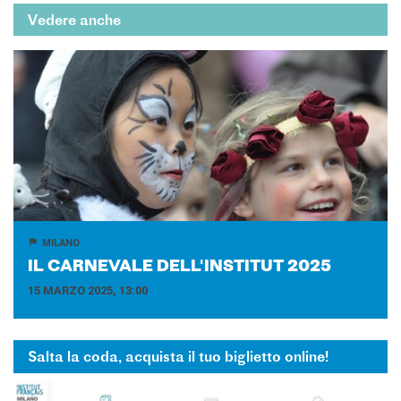
Vedere anche
MILANO
IL CAR­NE­VA­LE DEL­L'IN­STI­TUT 2025
15 MARZO 2025, 13:00
Salta la coda, acquista il tuo biglietto online!