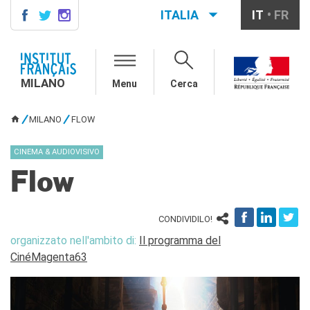
ITALIA
IT
FR
MILANO
AGENDA
MILANO
Menu
Cerca
CONTATTI
CORSI DI FRANCESE
MILANO
FLOW
TU SEI QUI
Corsi quadrimestrali e annuali
di francese
CINEMA & AUDIOVISIVO
Corsi intensivi mensili di
francese
Flow
Corsi collettivi per bambini e
ragazzi
Corsi individuali
CONDIVIDILO!
Ateliers tematici
organizzato nell'ambito di:
Il programma del
Corsi di preparazione
CinéMagenta63
DELF/DALF
Corsi su piattaforma
Corsi per le scuole