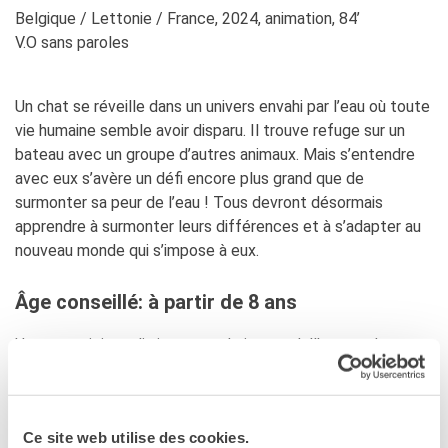
Francia
Belgique / Lettonie / France, 2024, animation, 84’
Studiare in Francia
V.O sans paroles
PARTENARIATI
Affittare i nostri spazi
Un chat se réveille dans un univers envahi par l’eau où toute
Le cercle des amis
vie humaine semble avoir disparu. Il trouve refuge sur un
bateau avec un groupe d’autres animaux. Mais s’entendre
CHI SIAMO
avec eux s’avère un défi encore plus grand que de
Contatti
surmonter sa peur de l’eau ! Tous devront désormais
IF Italia
apprendre à surmonter leurs différences et à s’adapter au
Come raggiungerci
nouveau monde qui s’impose à eux.
L'équipe
Certificazione di qualità
Âge conseillé: à partir de 8 ans
La Carte Institut français
Milano
Un gatto si risveglia in un mondo invaso dall’acqua, dove
Lavora con noi
tutti gli umani sembrano essere scomparsi. Riesce a
Istituzioni francesi
trovare rifugio su una barca insieme ad altri animali, ma
CERCA
andare d’accordo con loro si rivela essere una sfida molto
Ce site web utilise des cookies.
più grande che superare la paura dell’acqua! Tutti dovranno