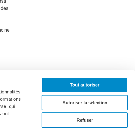
esa
odes
moine
Tout autoriser
ionnalités
formations
Autoriser la sélection
yse, qui
s ont
Iscriviti alla newsletter
Refuser