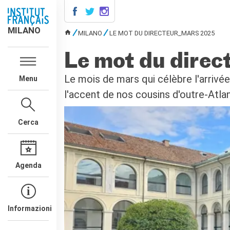
MILANO
MILANO
MILANO
LE MOT DU DIRECTEUR_MARS 2025
TU SEI QUI
AGENDA
Le mot du dire
CONTATTI
Le mois de mars qui célèbre l'arrivée
Menu
CORSI DI FRANCESE
l'accent de nos cousins d'outre-Atlan
Corsi quadrimestrali e annuali
di francese
Corsi intensivi mensili di
Cerca
francese
Corsi collettivi per bambini e
ragazzi
Corsi individuali
Agenda
Ateliers tematici
Corsi di preparazione
DELF/DALF
Corsi su piattaforma
Informazioni
Corsi per le scuole