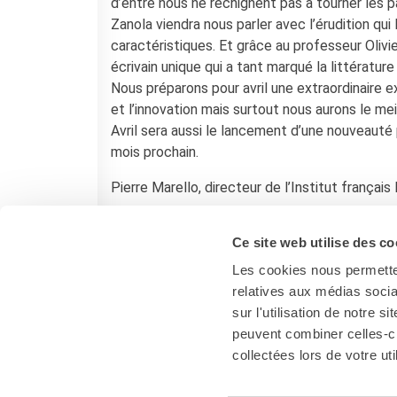
d’entre nous ne rechignent pas à tourner les p
Francia
Zanola viendra nous parler avec l’érudition qu
Studiare in Francia
caractéristiques. Et grâce au professeur Olivi
PARTENARIATI
écrivain unique qui a tant marqué la littérature
Affittare i nostri spazi
Nous préparons pour avril une extraordinaire ex
Le cercle des amis
et l’innovation mais surtout nous aurons le meil
Avril sera aussi le lancement d’une nouveauté po
CHI SIAMO
mois prochain.
Contatti
IF Italia
Pierre Marello, directeur de l’Institut français
Come raggiungerci
L'équipe
Certificazione di qualità
Ce site web utilise des co
La Carte Institut français
Les cookies nous permetten
Milano
relatives aux médias socia
Lavora con noi
sur l'utilisation de notre 
Istituzioni francesi
peuvent combiner celles-ci
collectées lors de votre uti
CERCA