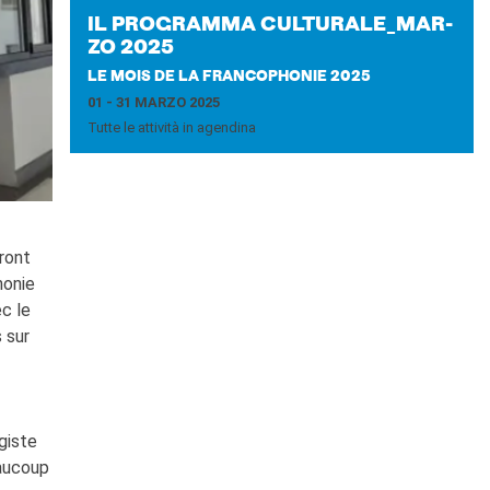
IL PRO­GRAM­MA CUL­TU­RA­LE_­MAR­
ZO 2025
LE MOIS DE LA FRANCOPHONIE 2025
01 - 31 MARZO 2025
Tutte le attività in agendina
uront
honie
c le
 sur
giste
eaucoup