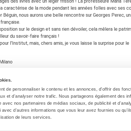
ages des livres avec un léger frisson ! La professeure Maria Ter
i la caractérise de la mode pendant les années folles avec ses c
er Béguin, nous aurons une belle rencontre sur Georges Perec, un
 française.
position sur le design et sans rien dévoiler, cela mêlera le patri
leur du savoir-faire français !
ur l’Institut, mais, chers amis, je vous laisse la surprise pour le
 Milano
okies.
t de personnaliser le contenu et les annonces, d'offrir des fonct
ux et d'analyser notre trafic. Nous partageons également des in
site avec nos partenaires de médias sociaux, de publicité et d'anal
 avec d'autres informations que vous leur avez fournies ou qu'il
lisation de leurs services.