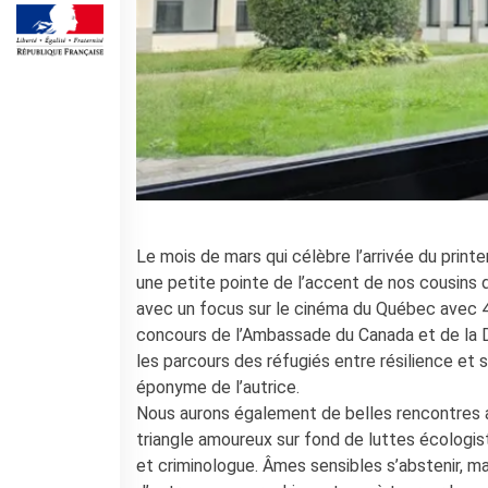
Corsi aziendali
Informazioni utili: Calendario
e CGV
Corsi di teatro
DIPLOMI & TEST
Diplomi DELF DALF
Test di lingua TCF
SERVIZIO TRADUZIONE
MEDIATECA
Le mois de mars qui célèbre l’arrivée du print
Catalogo
une petite pointe de l’accent de nos cousins 
Culturethèque
avec un focus sur le cinéma du Québec avec 4 
concours de l’Ambassade du Canada et de la D
CINEMA
les parcours des réfugiés entre résilience et s
SCUOLA & UNIVERSITÀ
éponyme de l’autrice.
Cooperazione educativa
Nous aurons également de belles rencontres av
Cooperazione
triangle amoureux sur fond de luttes écologis
universitaria
et criminologue. Âmes sensibles s’abstenir, m
Soggiorni linguistici in