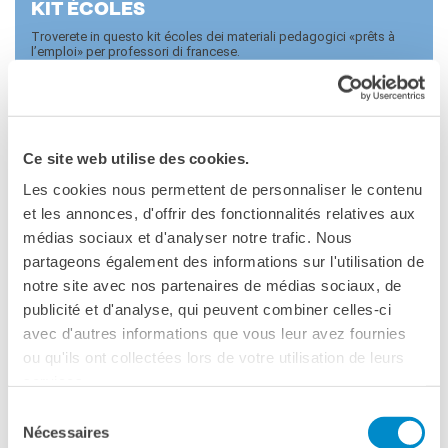
KIT ÉCOLES
Troverete in questo kit écoles dei materiali pedagogici «prêts à
l’emploi» per professori di francese.
PRO­JET "TRA­DUI­RE LE CI­NE­MA"
PCTO PER LE CLASSI
Ce site web utilise des cookies.
20 ore
Les cookies nous permettent de personnaliser le contenu
et les annonces, d'offrir des fonctionnalités relatives aux
médias sociaux et d'analyser notre trafic. Nous
partageons également des informations sur l'utilisation de
notre site avec nos partenaires de médias sociaux, de
publicité et d'analyse, qui peuvent combiner celles-ci
avec d'autres informations que vous leur avez fournies
ou qu'ils ont collectées lors de votre utilisation de leurs
services.
Sélection
Nécessaires
ATE­LIER TE­MA­TI­CI PER LE CLAS­SI DI
du