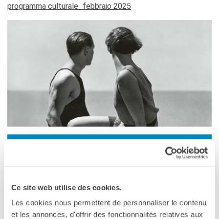
Corsi aziendali
programma culturale_febbraio 2025
Informazioni utili: Calendario
e CGV
Corsi di teatro
DIPLOMI & TEST
Diplomi DELF DALF
Test di lingua TCF
SERVIZIO TRADUZIONE
MEDIATECA
Catalogo
Culturethèque
MILANO
CINEMA
13 marzo 2025, 19:00
SCUOLA & UNIVERSITÀ
Cooperazione educativa
Palazzo Reale
Ce site web utilise des cookies.
Piazza Duomo, 12
Cooperazione
universitaria
Milano
Les cookies nous permettent de personnaliser le contenu
Telefono 02.875672
Soggiorni linguistici in
et les annonces, d'offrir des fonctionnalités relatives aux