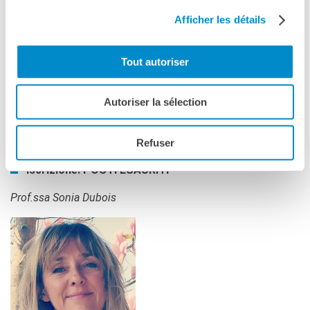
Afficher les détails
Presso
: Palazzo reale, Piazza del Duomo, 12 - Milano
Livello
: accessibile dal livello A2
Tout autoriser
Data
: giovedì 13 marzo
Orario
: 19.00 - 20.30
Autoriser la sélection
Tariffa
: 20€ per l’atelier (biglietto d’ingresso al museo
non compreso: 13€ tariffa speciale per
Refuser
l’Istituto francese)
Iscrizione:
POSTI ESAURITI
Prof.ssa Sonia Dubois