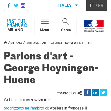
ITALIA
IT
FR
MILANO
AGENDA
MILANO
Menu
Cerca
CONTATTI
CORSI DI FRANCESE
MILANO
PARLONS D'ART - GEORGE HOYNINGEN-HUENE
TU SEI QUI
Corsi quadrimestrali e annuali
di francese
Parlons d'art -
Corsi intensivi mensili di
francese
George Hoyningen-
Corsi collettivi per bambini e
ragazzi
Huene
Corsi individuali
Ateliers tematici
Corsi di preparazione
CONDIVIDILO!
DELF/DALF
Arte e conversazione
Corsi su piattaforma
Corsi per le scuole
organizzato nell'ambito di:
Ateliers in francese
Il