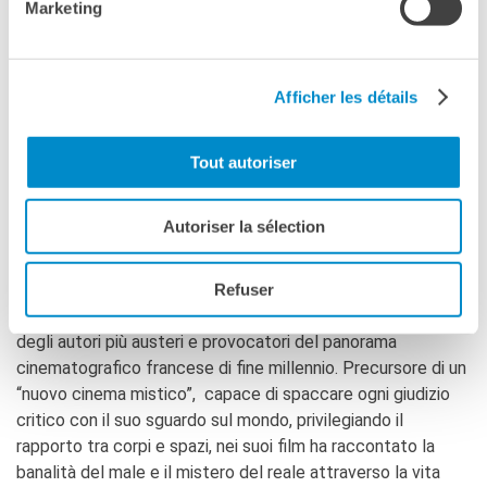
Marketing
scapolo, sulla trentina, parla con poche persone e abita con
sua madre nella cittadina di Bailleul. È segretamente
innamorato della sua vicina di casa, Domino, una operaia di
23 anni fidanzata con Joseph, che guida gli scuolabus. È
Afficher les détails
con loro due che Pharaon sfoga la sua malinconia. Anche
perché è chiamato a lavorare su un sordido caso: deve
Tout autoriser
indagare sull’omicidio di una bambina.
Autoriser la sélection
BRUNO DUMONT
Refuser
Bruno Dumont, nato nel 1958 a Bailleul nelle Fiandre, è uno
degli autori più austeri e provocatori del panorama
cinematografico francese di fine millennio. Precursore di un
“nuovo cinema mistico”, capace di spaccare ogni giudizio
critico con il suo sguardo sul mondo, privilegiando il
rapporto tra corpi e spazi, nei suoi film ha raccontato la
banalità del male e il mistero del reale attraverso la vita