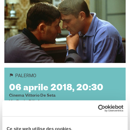
DIPLOMI E TEST
DELF-DALF
Altri test
MEDIATECA
Culturethèque
PERCORSO IN FRANCESE
Attività per la classe
Certificazioni
Formazioni per docenti
Laboratori
PALERMO
Mobilità
06 aprile 2018, 20:30
UNIVERSITÀ
Cinema Vittorio De Seta
Cooperazione
Via Paolo Gili, 4
universitaria
Palermo
Studiare in Francia
Soggiorni linguistici in
Vedere la mappa
Francia
Ce site web utilise des cookies.