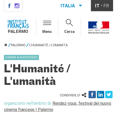
ITALIA
IT
FR
PALERMO
INSTITUT FRANÇAIS
PALERMO
PALERMO
Menu
Cerca
L'équipe
Informazioni utili
PALERMO
L'HUMANITÉ / L'UMANITÀ
TU SEI QUI
AGENDA
CINEMA & AUDIOVISIVO
CORSI
L'Humanité /
Francese generale
Conversazione
L'umanità
Corsi su misura
Rendez-vous avec le
français
CONDIVIDILO!
Corsi di preparazione DELF-
organizzato nell'ambito di:
Rendez-vous, festival del nuovo
DALF
cinema francese | Palermo
Corsi per scuole