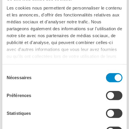
KULTUR ENSEMBLE
L’Humanité / L’umanità
Les cookies nous permettent de personnaliser le contenu
PALERMO
et les annonces, d'offrir des fonctionnalités relatives aux
Atelier Panormos - La
DI BRUNO DUMONT
Bottega
médias sociaux et d'analyser notre trafic. Nous
Bandi
partageons également des informations sur l'utilisation de
notre site avec nos partenaires de médias sociaux, de
Residenze 2026
PALERMO
publicité et d'analyse, qui peuvent combiner celles-ci
Residenze passate
avec d'autres informations que vous leur avez fournies
Cantieri Culturali alla Zisa
VENERDI 6 APRILE - 20.30
ou qu'ils ont collectées lors de votre utilisation de leurs
CERCA
services.
C
INEMA VITTORIO DE SETA
Sélection
Nécessaires
du
consentement
L’HUMANITÉ / L’UMANITÀ
Préférences
DI BRUNO DUMONT (1999)
148’ V.O. SOTT. IT.
Statistiques
Il tenente di polizia Pharaon de Winter è un uomo semplice: